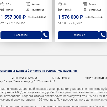
3.6 л.
Автомат
3.6 л.
Автомат
Полный
3 владельца
Полный
3 владельца
1 557 000 ₽
1 576 000 ₽
2 057 000 ₽
2 076 000 ₽
от 19 637 ₽/мес
от 19 877 ₽/мес
Подробнее
Подробнее
рсональных данных
Согласие на рекламную рассылку
ОГРН: 1086315001706
КПП:631501001
Фактический адрес:
 г Самара, Ульяновская ул, д. 52/55, помещ. 9-18
ельно информационный характер и ни при каких условиях не является пуб
 кодекса РФ. Для получения подробной информации о наличии и стоимости 
 автосалона. Годовая ставка автокредита варьируется от 4.9% до 15% и 
мальный срок погашения - 96 месяцев. При досрочном погашении никаки
й срок суммы автокредита или суммы процентов по автокредиту банк-пар