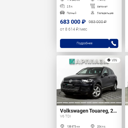
2.5 л.
Автомат
Полный
5 владельцев
683 000 ₽
983 000 ₽
от 8 614 ₽/мес
Подробнее
VIN
Volkswagen Touareg, 2013 г.
V6 TDI
138 673 км
204 л.с.