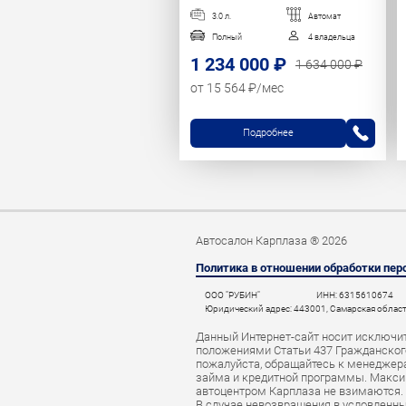
3.0 л.
Автомат
Полный
4 владельца
1 234 000 ₽
1 634 000 ₽
от 15 564 ₽/мес
Подробнее
Автосалон Карплаза ® 2026
Политика в отношении обработки пе
ООО "РУБИН"
ИНН: 6315610674
Юридический адрес: 443001, Самарская область,
Данный Интернет-сайт носит исключит
положениями Статьи 437 Гражданского
пожалуйста, обращайтесь к менеджерам
займа и кредитной программы. Макси
автоцентром Карплаза не взимаются.
В случае невозвращения в условленны