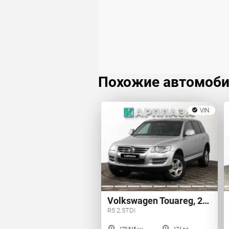
Похожие автомоб
VIN
Volkswagen Touareg, 2009 г.
R5 2.5TDI
179 845 км
174 л.с.