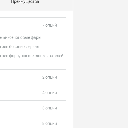
Преимущества
7 опций
е/Биксеноновые фары
грев боковых зеркал
грев форсунок стеклоомывателей
2 опции
4 опции
3 опции
8 опций