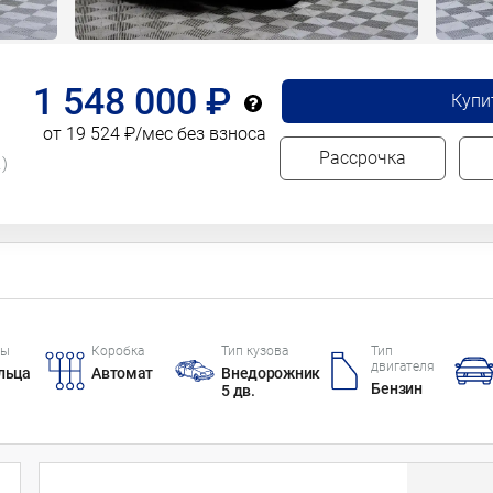
1 548 000 ₽
Купи
от 19 524 ₽/мес без взноса
Рассрочка
.)
цы
Коробка
Тип кузова
Тип
двигателя
льца
Автомат
Внедорожник
Бензин
5 дв.