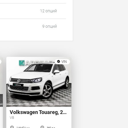
12 опций
9 опций
VIN
Volkswagen Touareg, 2012 г.
V8
146 674 км
360 л.с.