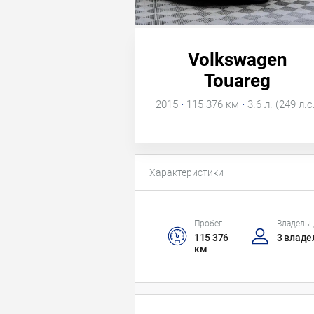
Volkswagen
Touareg
2015
·
115 376 км
·
3.6 л. (249 л.с
Характеристики
Пробег
Владель
115 376
3 владе
км