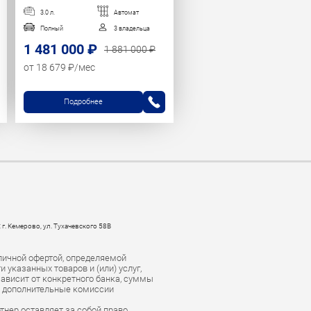
3.0 л.
Автомат
Полный
3 владельца
1 481 000 ₽
1 881 000 ₽
от 18 679 ₽/мес
Подробнее
 г. Кемерово, ул. Тухачевского 58В
личной офертой, определяемой
указанных товаров и (или) услуг,
зависит от конкретного банка, суммы
е дополнительные комиссии
тнер оставляет за собой право