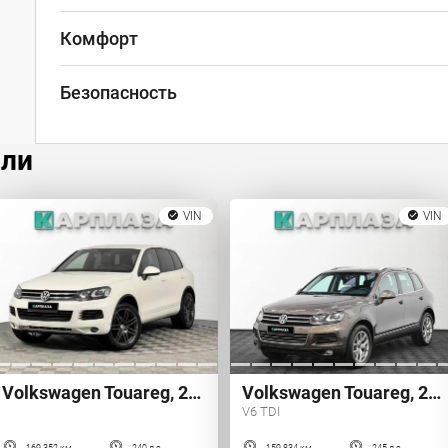
Комфорт
Безопасность
или
VIN
VIN
Volkswagen Touareg, 2010 г.
Volkswagen Touareg, 2011 г.
V6 TDI
169 352 км
240 л.с.
159 834 км
245 л.с.