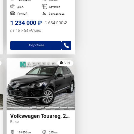
4.2 л.
Автомат
Полный
3 владельца
1 234 000 ₽
1 634 000 ₽
от 15 564 ₽/мес
Подробнее
VIN
Volkswagen Touareg, 2015 г.
Base
119 856 км
245 л.с.