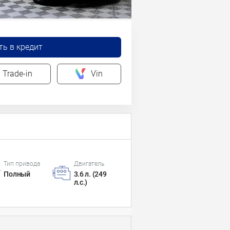
ть в кредит
Trade-in
Vin
Тип привода
Двигатель
Полный
3.6 л. (249
л.с.)