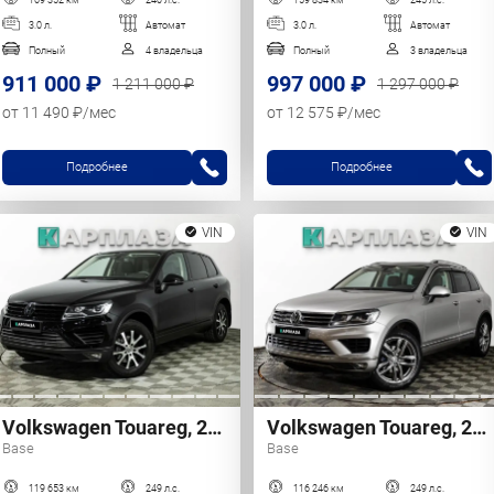
3.0 л.
Автомат
3.0 л.
Автомат
Полный
4 владельца
Полный
3 владельца
911 000 ₽
997 000 ₽
1 211 000 ₽
1 297 000 ₽
от 11 490 ₽/мес
от 12 575 ₽/мес
Подробнее
Подробнее
VIN
VIN
Volkswagen Touareg, 2015 г.
Volkswagen Touareg, 2015 г.
Base
Base
119 653 км
249 л.с.
116 246 км
249 л.с.