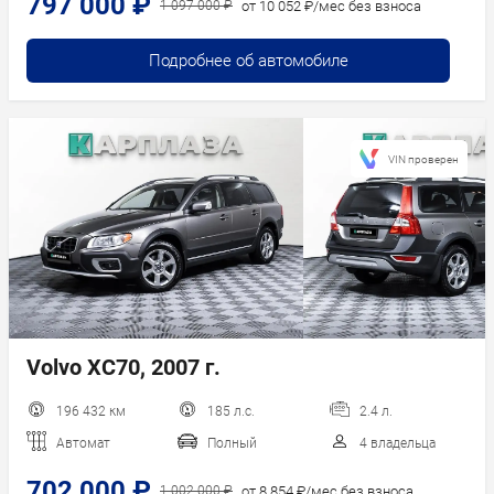
797 000 ₽
от 10 052 ₽/мес без взноса
1 097 000 ₽
Подробнее об автомобиле
VIN проверен
Volvo XC70, 2007 г.
196 432 км
185 л.с.
2.4 л.
Автомат
Полный
4 владельца
702 000 ₽
от 8 854 ₽/мес без взноса
1 002 000 ₽