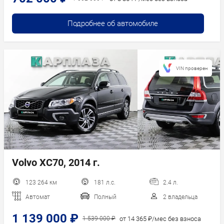
Подробнее об автомобиле
VIN проверен
Volvo XC70, 2014 г.
123 264 км
181 л.с.
2.4 л.
Автомат
Полный
2 владельца
1 139 000 ₽
от 14 365 ₽/мес без взноса
1 539 000 ₽