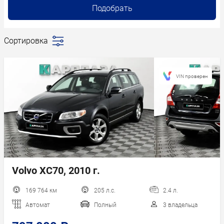
Подобрать
Сортировка
Последние
поступления
Сначала
VIN проверен
дешевле
Сначала
дороже
Пробег
Год новее
Год старше
Volvo XC70, 2010 г.
169 764 км
205 л.с.
2.4 л.
Автомат
Полный
3 владельца