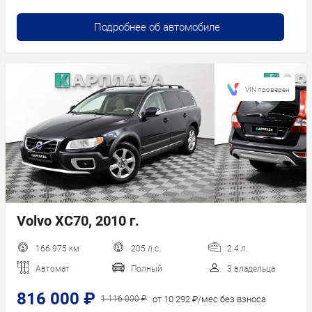
Подробнее об автомобиле
VIN проверен
Volvo XC70, 2010 г.
166 975 км
205 л.с.
2.4 л.
Автомат
Полный
3 владельца
816 000 ₽
от 10 292 ₽/мес без взноса
1 116 000 ₽