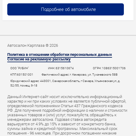
Подробнее об автомобиле
Автосалон Карплаза ® 2026
Политика в отношении обработки персональных данных
Согласие на рекламную рассылку
ООО "РУБИН"
ИНН: 6315610674
ОГРН: 1086315001706
КПП:631501001
Фактический адрес: г. Кемерово, ул. Тухачевского 58В
Юридический адрес: 443001, Самарская область, г Самара, Ульяновская ул, д.
52/55, помещ. 9-18
Данный Интернет-сайт носит исключительно информационный
характер и ни при каких условиях не является публичной офертой,
определяемой положениями Статьи 437 Гражданского кодекса
РФ. Для получения подробной информации о наличии и стоимости
указанных товаров и (или) услуг, пожалуйста, обращайтесь к
менеджерам автосалона. Годовая ставка автокредита
варьируется от 4.9% до 15% и зависит от конкретного банка,
суммы займа и кредитной программы. Максимальный срок
погашения - 96 месяцев. При досрочном погашении никакие