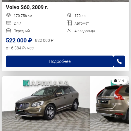
Volvo S60, 2009 г.
170 756 км
170 л.с.
2.4 л.
Автомат
Передний
4 владельца
522 000 ₽
822 000 ₽
от 6 584 ₽/мес
Подробнее
VIN