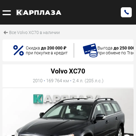
Все Volvo XC70 в наличии
Скидка
до 200 000 ₽
Выгода
до 250 000
при покупке в кредит
при обмене по Trad
Volvo XC70
2010
·
169 764 км
·
2.4 л. (205 л.с.)