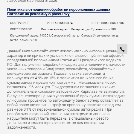
Автосалон Карплаза ® 2026
Политика в отношении обработки персональных данных
Согласие на рекламную рассылку
ООО "РУБИН"
ИНН: 6315610674
ОГРН: 1086315001706
КПП:631501001
Фактический адрес: г. Кемерово, ул. Тухачевского 58В
Юридический адрес: 443001, Самарская область, г Самара, Ульяновская ул, д.
52/55, помещ. 9-18
Данный Интернет-сайт носит исключительно информационный
характер и ни при каких условиях не является публичной офертой,
определяемой положениями Статьи 437 Гражданского кодекса
РФ. Для получения подробной информации о наличии и стоимости
указанных товаров и (или) услуг, пожалуйста, обращайтесь к
менеджерам автосалона. Годовая ставка автокредита
варьируется от 4.9% до 15% и зависит от конкретного банка,
суммы займа и кредитной программы. Максимальный срок
погашения - 96 месяцев. При досрочном погашении никакие
дополнительные комиссии автоцентром Карплаза не взимаются.
В случае невозвращения в условленный срок суммы автокредита
или суммы процентов по автокредиту банк-партнер оставляет за
собой право начислить штраф за просрочку платежа в среднем
размере 0,1% от первоначальной суммы автокредита. При
несоблюдении условий погашения автокредита данные о
нарушителе могут быть переданы в специальный реестр
должников и коллекторское агентство для взыскания
задолженности.