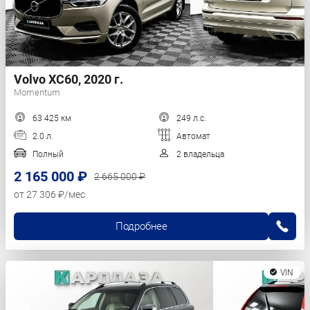
Volvo XC60, 2020 г.
Momentum
63 425 км
249 л.с.
2.0 л.
Автомат
Полный
2 владельца
2 165 000 ₽
2 665 000 ₽
от 27 306 ₽/мес
Подробнее
VIN