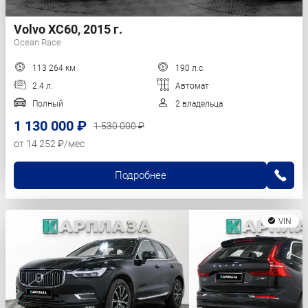
Volvo XC60, 2015 г.
Ocean Race
113 264 км
190 л.с.
2.4 л.
Автомат
Полный
2 владельца
1 130 000 ₽
1 530 000 ₽
от 14 252 ₽/мес
Подробнее
VIN