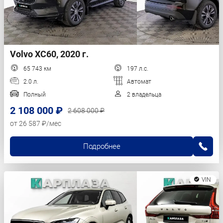
Volvo XC60, 2020 г.
65 743 км
197 л.с.
2.0 л.
Автомат
Полный
2 владельца
2 108 000 ₽
2 608 000 ₽
от 26 587 ₽/мес
Подробнее
VIN