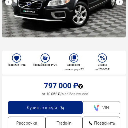
Гарантия 1 год
Первый взнос от 0%
Одобрение
Скидка
по паспорту и ВУ
до 200 000 ₽
797 000 ₽
от 10 052 ₽/мес без взноса
Купить в кредит
VIN
Рассрочка
Trade-in
Позвонить