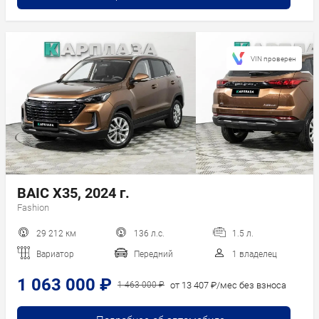
VIN проверен
BAIC X35, 2024 г.
Fashion
29 212 км
136 л.с.
1.5 л.
Вариатор
Передний
1 владелец
1 063 000 ₽
от 13 407 ₽/мес без взноса
1 463 000 ₽