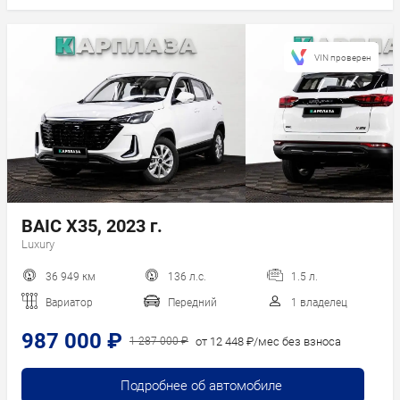
VIN проверен
BAIC X35, 2023 г.
Luxury
36 949 км
136 л.с.
1.5 л.
Вариатор
Передний
1 владелец
987 000 ₽
от 12 448 ₽/мес без взноса
1 287 000 ₽
Подробнее об автомобиле