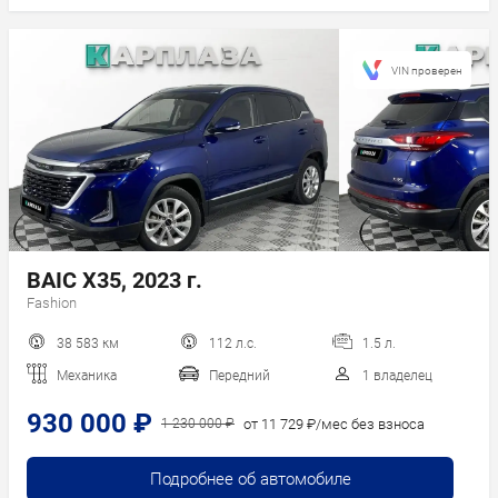
VIN проверен
BAIC X35, 2023 г.
Fashion
38 583 км
112 л.с.
1.5 л.
Механика
Передний
1 владелец
930 000 ₽
от 11 729 ₽/мес без взноса
1 230 000 ₽
Подробнее об автомобиле