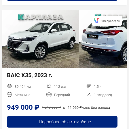
VIN проверен
BAIC X35, 2023 г.
39 404 км
112 л.с.
1.5 л.
Механика
Передний
1 владелец
949 000 ₽
от 11 969 ₽/мес без взноса
1 249 000 ₽
Подробнее об автомобиле