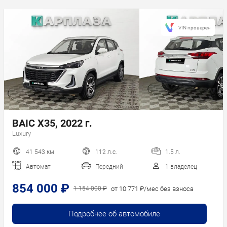
Последние
поступления
Сначала дешевле
VIN проверен
Сначала дороже
Пробег
Год новее
Год старше
BAIC X35, 2022 г.
Luxury
41 543 км
112 л.с.
1.5 л.
Автомат
Передний
1 владелец
854 000 ₽
от 10 771 ₽/мес без взноса
1 154 000 ₽
Подробнее об автомобиле