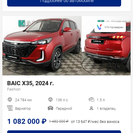
Подробнее об автомобиле
VIN проверен
BAIC X35, 2024 г.
Fashion
24 784 км
136 л.с.
1.5 л.
Вариатор
Передний
1 владелец
1 082 000 ₽
от 13 647 ₽/мес без взноса
1 482 000 ₽