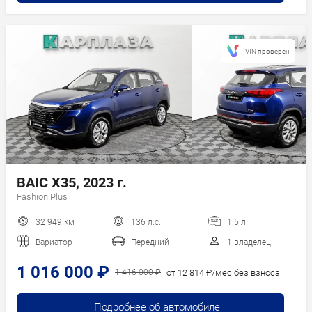
VIN проверен
BAIC X35, 2023 г.
Fashion Plus
32 949 км
136 л.с.
1.5 л.
Вариатор
Передний
1 владелец
1 016 000 ₽
от 12 814 ₽/мес без взноса
1 416 000 ₽
Подробнее об автомобиле