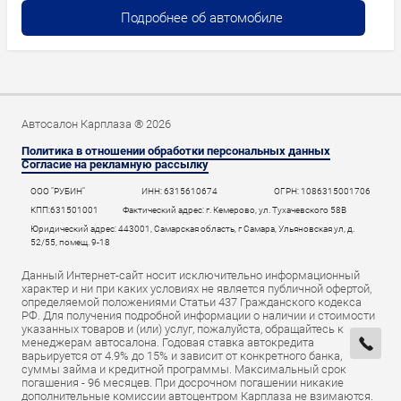
Подробнее об автомобиле
Автосалон Карплаза ® 2026
Политика в отношении обработки персональных данных
Согласие на рекламную рассылку
ООО "РУБИН"
ИНН: 6315610674
ОГРН: 1086315001706
КПП:631501001
Фактический адрес: г. Кемерово, ул. Тухачевского 58В
Юридический адрес: 443001, Самарская область, г Самара, Ульяновская ул, д.
52/55, помещ. 9-18
Данный Интернет-сайт носит исключительно информационный
характер и ни при каких условиях не является публичной офертой,
определяемой положениями Статьи 437 Гражданского кодекса
РФ. Для получения подробной информации о наличии и стоимости
указанных товаров и (или) услуг, пожалуйста, обращайтесь к
менеджерам автосалона. Годовая ставка автокредита
варьируется от 4.9% до 15% и зависит от конкретного банка,
суммы займа и кредитной программы. Максимальный срок
погашения - 96 месяцев. При досрочном погашении никакие
дополнительные комиссии автоцентром Карплаза не взимаются.