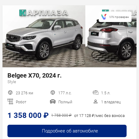
Последние
поступления
Сначала дешевле
VIN проверен
Сначала дороже
Пробег
Год новее
Год старше
Belgee X70, 2024 г.
Style
23 276 км
177 л.с.
1.5 л.
Робот
Полный
1 владелец
1 358 000 ₽
от 17 128 ₽/мес без взноса
1 758 000 ₽
Подробнее об автомобиле