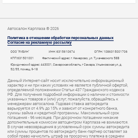
Автосалон Карплаза ® 2026
Политика в отношении обработки персональных данных
Согласие на рекламную рассылку
ООО "РУБИН"
ИНН: 6315610674
ОГРН: 1086315001706
КПП:631501001
Фактический адрес: г. Кемерово, ул. Тухачевского 58В
Юридический адрес: 443001, Самарская область, г Самара, Ульяновская ул, д.
52/55, помещ. 9-18
Данный Интернет-сайт носит исключительно информационный
характер и ни при каких условиях не является публичной офертой,
определяемой положениями Статьи 437 Гражданского кодекса
РФ. Для получения подробной информации о наличии и стоимости
указанных товаров и (или) услуг, пожалуйста, обращайтесь к
менеджерам автосалона. Годовая ставка автокредита
варьируется от 4.9% до 15% и зависит от конкретного банка,
суммы займа и кредитной программы. Максимальный срок
погашения - 96 месяцев. При досрочном погашении никакие
дополнительные комиссии автоцентром Карплаза не взимаются.
В случае невозвращения в условленный срок суммы автокредита
или суммы процентов по автокредиту банк-партнер оставляет за
собой право начислить штраф за просрочку платежа в среднем