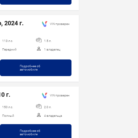
, 2024 г.
VIN проверен
113 л.с.
1.5 л.
Передний
1 владелец
Подробнее об
автомобиле
0 г.
VIN проверен
150 л.с.
2.0 л.
Полный
4 владельца
Подробнее об
автомобиле