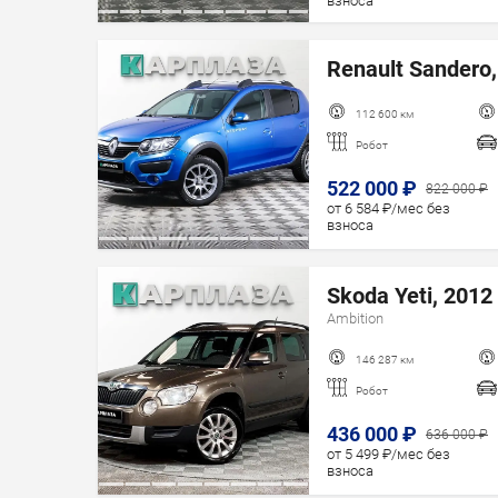
взноса
Renault Sandero,
112 600 км
Робот
522 000 ₽
822 000 ₽
от 6 584 ₽/мес без
взноса
Skoda Yeti, 2012 
Ambition
146 287 км
Робот
436 000 ₽
636 000 ₽
от 5 499 ₽/мес без
взноса