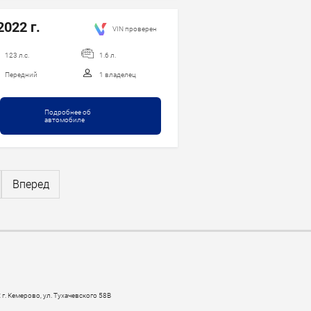
2022 г.
VIN проверен
123 л.с.
1.6 л.
Передний
1 владелец
Подробнее об
автомобиле
Вперед
 г. Кемерово, ул. Тухачевского 58В