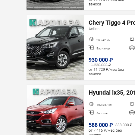
взноса
Chery Tiggo 4 Pro
Action
26 942 км
Вариатор
930 000 ₽
1 230 000 ₽
от 11 729 ₽/мес без
взноса
Hyundai ix35, 201
163 257 км
Автомат
588 000 ₽
888 000 ₽
от 7 416 ₽/мес без
взноса