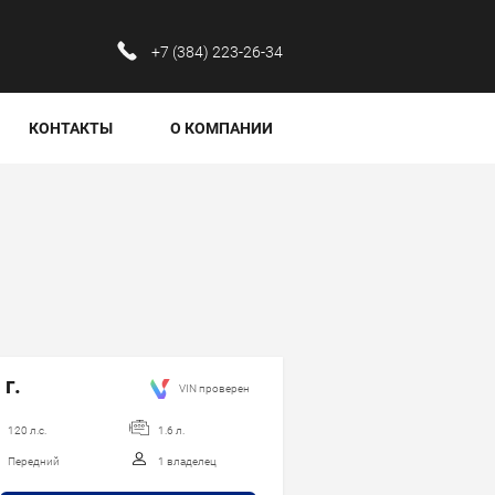
‪+7 (384) 223-26-34‬
КОНТАКТЫ
О КОМПАНИИ
 г.
VIN проверен
120 л.с.
1.6 л.
Передний
1 владелец