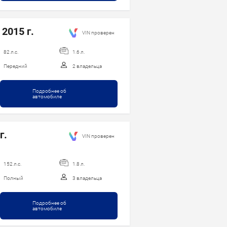
 2015 г.
VIN проверен
82 л.с.
1.6 л.
Передний
2 владельца
Подробнее об
автомобиле
г.
VIN проверен
152 л.с.
1.8 л.
Полный
3 владельца
Подробнее об
автомобиле