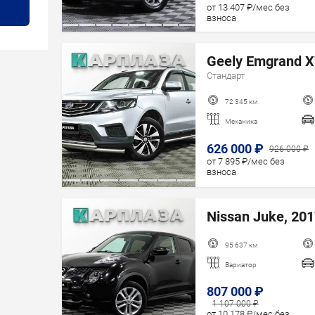
от 13 407 ₽/мес без
взноса
Geely Emgrand X7
Стандарт
72 345 км
Механика
626 000 ₽
926 000 ₽
от 7 895 ₽/мес без
взноса
Nissan Juke, 201
95 637 км
Вариатор
807 000 ₽
1 107 000 ₽
от 10 178 ₽/мес без