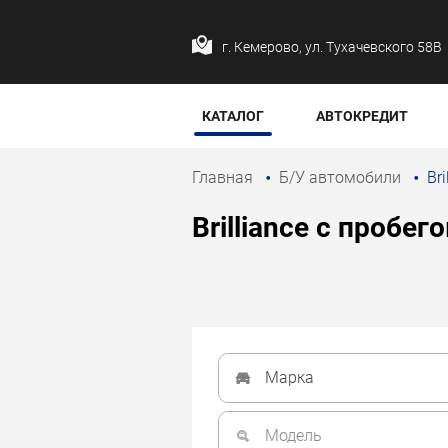
г. Кемерово, ул. Тухачевского 58В
КАТАЛОГ
АВТОКРЕДИТ
Главная
Б/У автомобили
Bri
Brilliance с пробег
Марка
Модель