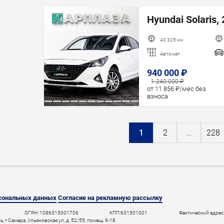
Hyundai Solaris, 
40 325 км
Автомат
940 000 ₽
1 240 000 ₽
от 11 856 ₽/мес без
взноса
1
2
...
228
рсональных данных
Согласие на рекламную рассылку
ОГРН: 1086315001706
КПП:631501001
Фактический адрес:
 г Самара, Ульяновская ул, д. 52/55, помещ. 9-18