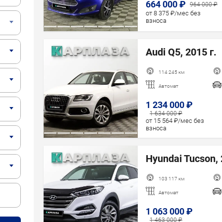
664 000 ₽
964 000 ₽
от 8 375 ₽/мес без
Год новее
взноса
Год старше
Audi Q5, 2015 г.
114 245 км
Автомат
1 234 000 ₽
1 634 000 ₽
от 15 564 ₽/мес без
взноса
Hyundai Tucson, 
103 117 км
Автомат
1 063 000 ₽
1 463 000 ₽