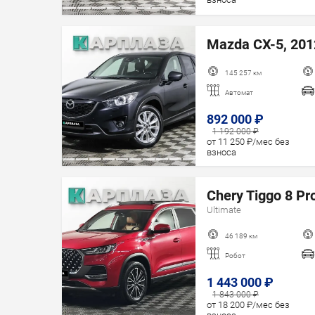
Mazda CX-5, 2012
145 257 км
Автомат
892 000 ₽
1 192 000 ₽
от 11 250 ₽/мес без
взноса
Chery Tiggo 8 Pr
Ultimate
46 189 км
Робот
1 443 000 ₽
1 843 000 ₽
от 18 200 ₽/мес без