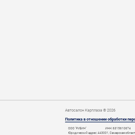
Автосалон Карплаза ® 2026
Политика в отношении обработки пе
ООО "РУБИН"
ИНН: 6315610674
Юридический адрес: 443001, Самарская область,