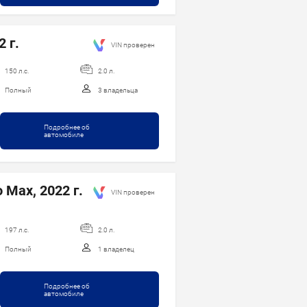
 г.
VIN проверен
150 л.с.
2.0 л.
Полный
3 владельца
Подробнее об
автомобиле
o Max, 2022 г.
VIN проверен
197 л.с.
2.0 л.
Полный
1 владелец
Подробнее об
автомобиле