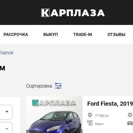
РАССРОЧКА
ВЫКУП
TRADE-IN
ОТЗЫВЫ
lliance
ом
Сортировка
Последние
поступления
Ford Fiesta, 2019
Сначала
дешевле
77 382 км
Сначала
дороже
Робот
Пробег