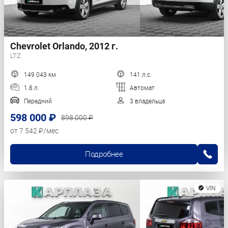
Chevrolet Orlando, 2012 г.
LTZ
149 043 км
141 л.с.
1.8 л.
Автомат
Передний
3 владельца
598 000 ₽
898 000 ₽
от 7 542 ₽/мес
Подробнее
VIN