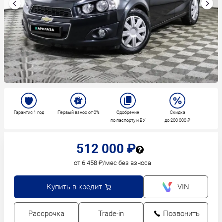
Гарантия 1 год
Первый взнос от 0%
Одобрение
Скидка
по паспорту и ВУ
до 200 000 ₽
512 000 ₽
от 6 458 ₽/мес без взноса
Купить в кредит
VIN
Рассрочка
Trade-in
Позвонить