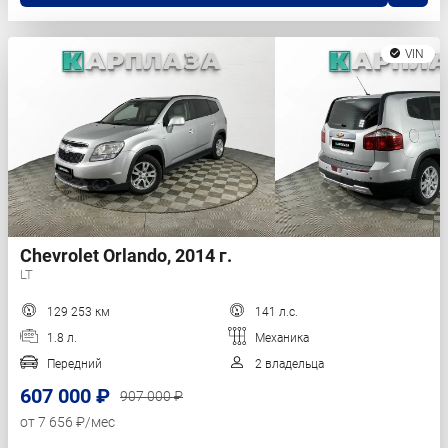
VIN
Chevrolet Orlando, 2014 г.
LT
129 253 км
141 л.с.
1.8 л.
Механика
Передний
2 владельца
607 000 ₽
907 000 ₽
от 7 656 ₽/мес