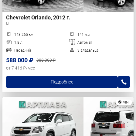
Chevrolet Orlando, 2012 г.
LT
143 265 км
141 л.с.
1.8 л.
Автомат
Передний
3 владельца
588 000 ₽
888 000 ₽
от 7 416 ₽/мес
Подробнее
VIN