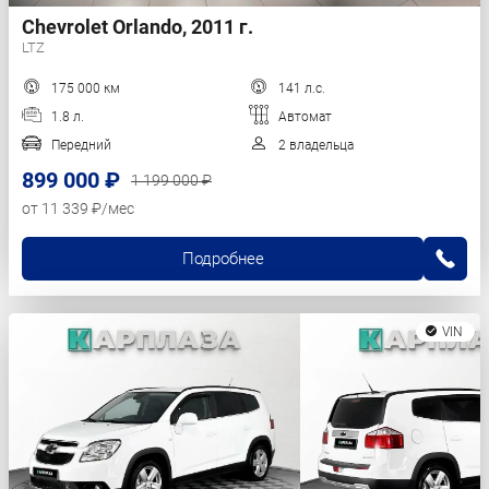
Chevrolet Orlando, 2011 г.
LTZ
175 000 км
141 л.с.
1.8 л.
Автомат
Передний
2 владельца
899 000 ₽
1 199 000 ₽
от 11 339 ₽/мес
Подробнее
VIN