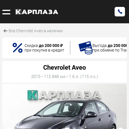
Все Chevrolet Aveo в наличии
Скидка
до 200 000 ₽
Выгода
до 250 000
при покупке в кредит
при обмене по Trad
Chevrolet Aveo
2015
·
113 848 км
·
1.6 л. (115 л.с.)