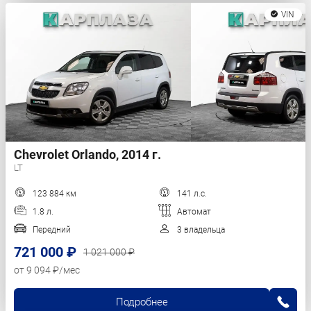
VIN
Chevrolet Orlando, 2014 г.
LT
123 884 км
141 л.с.
1.8 л.
Автомат
Передний
3 владельца
721 000 ₽
1 021 000 ₽
от 9 094 ₽/мес
Подробнее