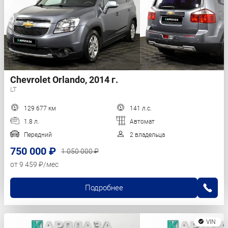
Chevrolet Orlando, 2014 г.
LT
129 677 км
141 л.с.
1.8 л.
Автомат
Передний
2 владельца
750 000 ₽
1 050 000 ₽
от 9 459 ₽/мес
Подробнее
VIN