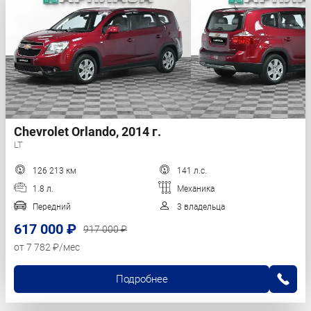
Chevrolet Orlando, 2014 г.
LT
126 213 км
141 л.с.
1.8 л.
Механика
Передний
3 владельца
617 000 ₽
917 000 ₽
от 7 782 ₽/мес
Подробнее