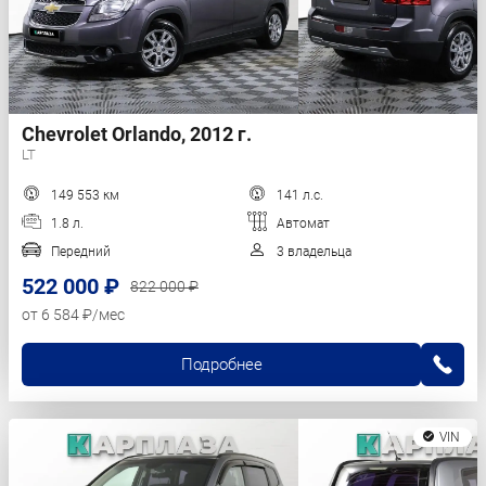
Chevrolet Orlando, 2012 г.
LT
149 553 км
141 л.с.
1.8 л.
Автомат
Передний
3 владельца
522 000 ₽
822 000 ₽
от 6 584 ₽/мес
Подробнее
VIN