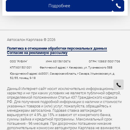
Подробнее
Автосалон Карплаза ® 2026
Политика в отношении обработки персональных данных
Согласие на рекламную рассылку
ООО "РУБИН"
ИНН: 6315610674
ОГРН: 1086315001706
КПП:631501001
Фактический адрес: г. Кемерово, ул. Тухачевского 58В
Юридический адрес: 443001, Самарская область, г Самара, Ульяновская ул, д.
52/55, помещ. 9-18
Данный Интернет-сайт носит исключительно информационный
характер и ни при каких условиях не является публичной офертой,
определяемой положениями Статьи 437 Гражданского кодекса
РФ. Для получения подробной информации о наличии и стоимости
указанных товаров и (или) услуг, пожалуйста, обращайтесь к
менеджерам автосалона. Годовая ставка автокредита
варьируется от 4.9% до 15% и зависит от конкретного банка,
суммы займа и кредитной программы. Максимальный срок
погашения - 96 месяцев. При досрочном погашении никакие
дополнительные комиссии автоцентром Карплаза не взимаются.