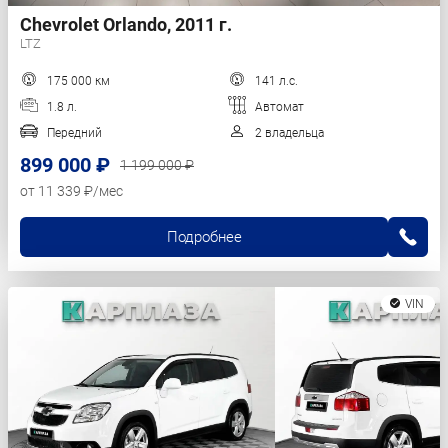
Chevrolet Orlando, 2011 г.
LTZ
175 000 км
141 л.с.
1.8 л.
Автомат
Передний
2 владельца
899 000 ₽
1 199 000 ₽
от 11 339 ₽/мес
Подробнее
VIN