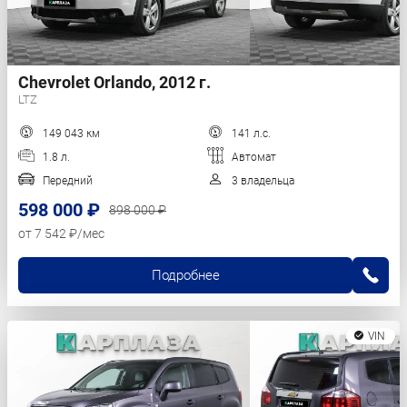
Chevrolet Orlando, 2012 г.
LTZ
149 043 км
141 л.с.
1.8 л.
Автомат
Передний
3 владельца
598 000 ₽
898 000 ₽
от 7 542 ₽/мес
Подробнее
VIN