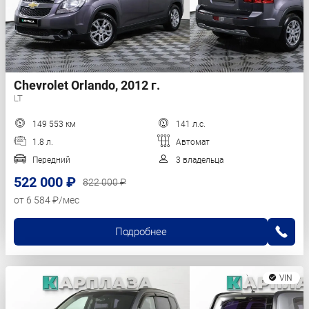
Chevrolet Orlando, 2012 г.
LT
149 553 км
141 л.с.
1.8 л.
Автомат
Передний
3 владельца
522 000 ₽
822 000 ₽
от 6 584 ₽/мес
Подробнее
VIN