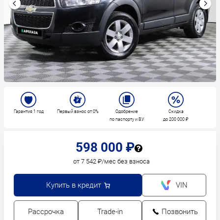
Гарантия 1 год
Первый взнос от 0%
Одобрение
Скидка
по паспорту и ВУ
до 200 000 ₽
598 000 ₽
от 7 542 ₽/мес без взноса
Купить в кредит
VIN
Рассрочка
Trade-in
Позвонить