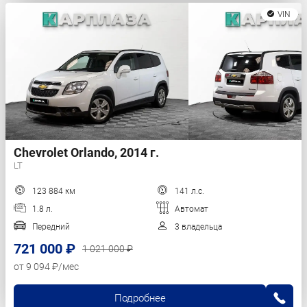
VIN
Chevrolet Orlando, 2014 г.
LT
123 884 км
141 л.с.
1.8 л.
Автомат
Передний
3 владельца
721 000 ₽
1 021 000 ₽
от 9 094 ₽/мес
Подробнее