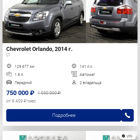
Chevrolet Orlando, 2014 г.
LT
129 677 км
141 л.с.
1.8 л.
Автомат
Передний
2 владельца
750 000 ₽
1 050 000 ₽
от 9 459 ₽/мес
Подробнее
VIN