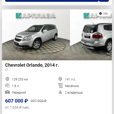
VIN
Chevrolet Orlando, 2014 г.
LT
129 253 км
141 л.с.
1.8 л.
Механика
Передний
2 владельца
607 000 ₽
907 000 ₽
от 7 656 ₽/мес