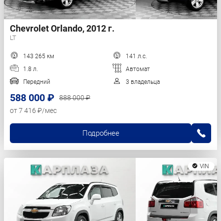
Chevrolet Orlando, 2012 г.
LT
143 265 км
141 л.с.
1.8 л.
Автомат
Передний
3 владельца
588 000 ₽
888 000 ₽
от 7 416 ₽/мес
Подробнее
VIN