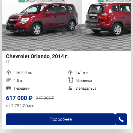
Chevrolet Orlando, 2014 г.
LT
126 213 км
141 л.с.
1.8 л.
Механика
Передний
3 владельца
617 000 ₽
917 000 ₽
от 7 782 ₽/мес
Подробнее