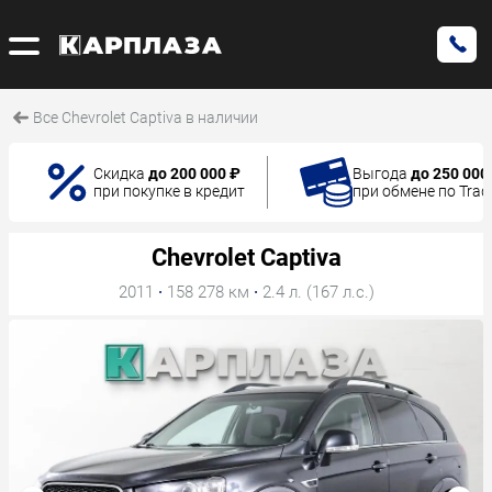
Все Chevrolet Captiva в наличии
Скидка
до 200 000 ₽
Выгода
до 250 000
при покупке в кредит
при обмене по Trad
Chevrolet Captiva
2011
·
158 278 км
·
2.4 л. (167 л.с.)