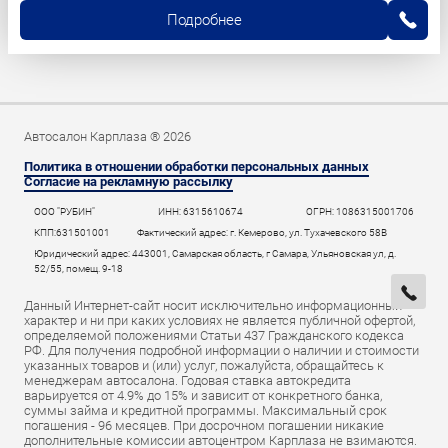
Подробнее
Автосалон Карплаза ® 2026
Политика в отношении обработки персональных данных
Согласие на рекламную рассылку
ООО "РУБИН"
ИНН: 6315610674
ОГРН: 1086315001706
КПП:631501001
Фактический адрес: г. Кемерово, ул. Тухачевского 58В
Юридический адрес: 443001, Самарская область, г Самара, Ульяновская ул, д.
52/55, помещ. 9-18
Данный Интернет-сайт носит исключительно информационный
характер и ни при каких условиях не является публичной офертой,
определяемой положениями Статьи 437 Гражданского кодекса
РФ. Для получения подробной информации о наличии и стоимости
указанных товаров и (или) услуг, пожалуйста, обращайтесь к
менеджерам автосалона. Годовая ставка автокредита
варьируется от 4.9% до 15% и зависит от конкретного банка,
суммы займа и кредитной программы. Максимальный срок
погашения - 96 месяцев. При досрочном погашении никакие
дополнительные комиссии автоцентром Карплаза не взимаются.