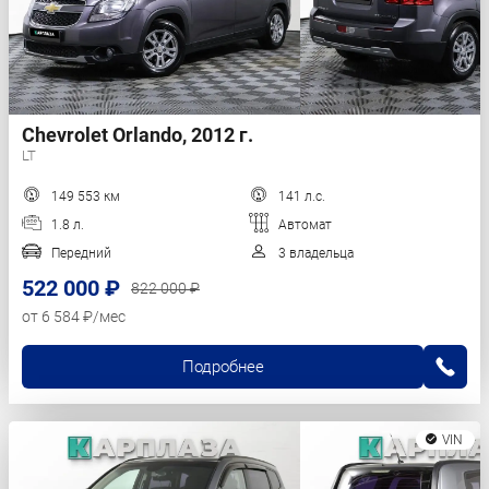
Chevrolet Orlando, 2012 г.
LT
149 553 км
141 л.с.
1.8 л.
Автомат
Передний
3 владельца
522 000 ₽
822 000 ₽
от 6 584 ₽/мес
Подробнее
VIN