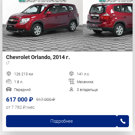
Chevrolet Orlando, 2014 г.
LT
126 213 км
141 л.с.
1.8 л.
Механика
Передний
3 владельца
617 000 ₽
917 000 ₽
от 7 782 ₽/мес
Подробнее