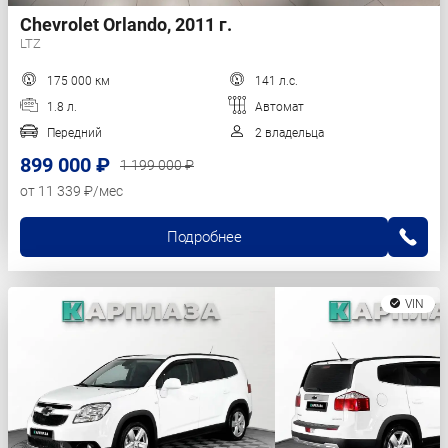
Chevrolet Orlando, 2011 г.
LTZ
175 000 км
141 л.с.
1.8 л.
Автомат
Передний
2 владельца
899 000 ₽
1 199 000 ₽
от 11 339 ₽/мес
Подробнее
VIN