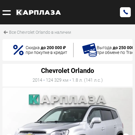
Все Chevrolet Orlando в наличии
Скидка
до 200 000 ₽
Выгода
до 250 000
при покупке в кредит
при обмене по Trad
Chevrolet Orlando
2014
·
124 329 км
·
1.8 л. (141 л.с.)