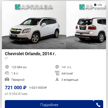
VIN
Chevrolet Orlando, 2014 г.
LT
123 884 км
141 л.с.
1.8 л.
Автомат
Передний
3 владельца
721 000 ₽
1 021 000 ₽
от 9 094 ₽/мес
Подробнее