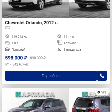
Chevrolet Orlando, 2012 г.
LTZ
149 043 км
141 л.с.
1.8 л.
Автомат
Передний
3 владельца
598 000 ₽
898 000 ₽
от 7 542 ₽/мес
Подробнее
VIN