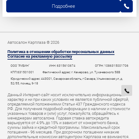
Подробнее
Автосалон Карплаза ® 2026
Политика в отношении обработки персональных данных
Согласие на рекламную рассылку
ООО "РУБИН"
ИНН: 6315610674
ОГРН: 1086315001706
КПП:631501001
Фактический адрес: г. Кемерово, ул. Тухачевского 58В
Юридический адрес: 443001, Самарская область, г Самара, Ульяновская ул, д.
52/55, помещ. 9-18
Данный Интернет-сайт носит исключительно информационный
характер и ни при каких условиях не является публичной офертой,
определяемой положениями Статьи 437 Гражданского кодекса
РФ. Для получения подробной информации о наличии и стоимости
указанных товаров и (или) услуг, пожалуйста, обращайтесь к
менеджерам автосалона. Годовая ставка автокредита
варьируется от 4.9% до 15% и зависит от конкретного банка,
суммы займа и кредитной программы. Максимальный срок
погашения - 96 месяцев. При досрочном погашении никакие
дополнительные комиссии автоцентром Карплаза не взимаются.