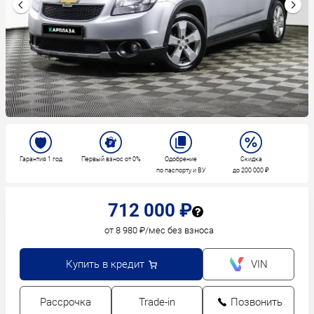
Гарантия 1 год
Первый взнос от 0%
Одобрение
Скидка
по паспорту и ВУ
до 200 000 ₽
712 000 ₽
от 8 980 ₽/мес без взноса
Купить в кредит
VIN
Рассрочка
Trade-in
Позвонить