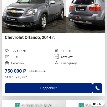
Chevrolet Orlando, 2014 г.
LT
129 677 км
141 л.с.
1.8 л.
Автомат
Передний
2 владельца
750 000 ₽
1 050 000 ₽
от 9 459 ₽/мес
Подробнее
VIN