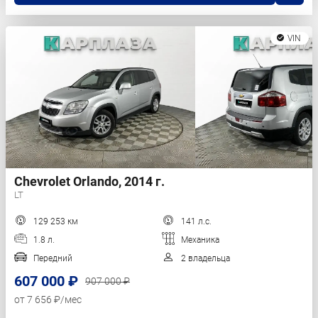
VIN
Chevrolet Orlando, 2014 г.
LT
129 253 км
141 л.с.
1.8 л.
Механика
Передний
2 владельца
607 000 ₽
907 000 ₽
от 7 656 ₽/мес