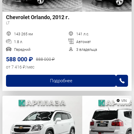
Chevrolet Orlando, 2012 г.
LT
143 265 км
141 л.с.
1.8 л.
Автомат
Передний
3 владельца
588 000 ₽
888 000 ₽
от 7 416 ₽/мес
Подробнее
VIN