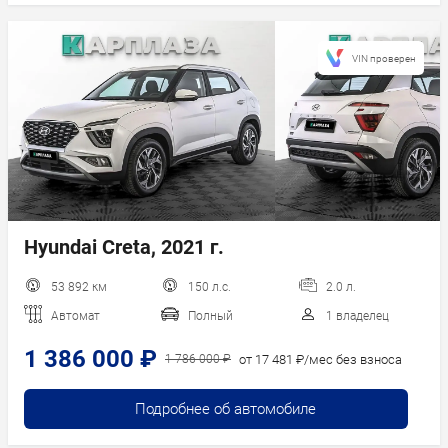
VIN проверен
Hyundai Creta, 2021 г.
53 892 км
150 л.с.
2.0 л.
Автомат
Полный
1 владелец
1 386 000 ₽
от 17 481 ₽/мес без взноса
1 786 000 ₽
Подробнее об автомобиле