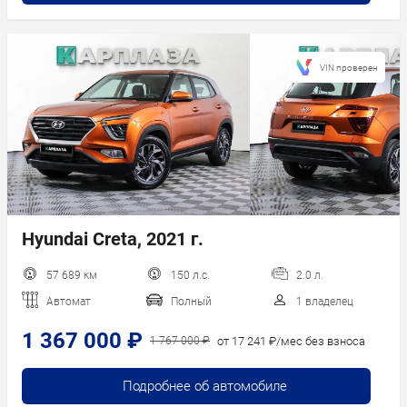
VIN проверен
Hyundai Creta, 2021 г.
57 689 км
150 л.с.
2.0 л.
Автомат
Полный
1 владелец
1 367 000 ₽
от 17 241 ₽/мес без взноса
1 767 000 ₽
Подробнее об автомобиле