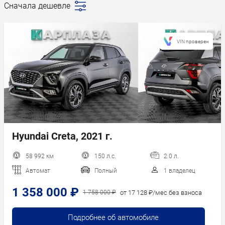
Сначала дешевле
Последние
поступления
Сначала дешевле
VIN проверен
Сначала дороже
Пробег
Год новее
Год старше
Hyundai Creta, 2021 г.
58 992 км
150 л.с.
2.0 л.
Автомат
Полный
1 владелец
1 358 000 ₽
от 17 128 ₽/мес без взноса
1 758 000 ₽
Подробнее об автомобиле