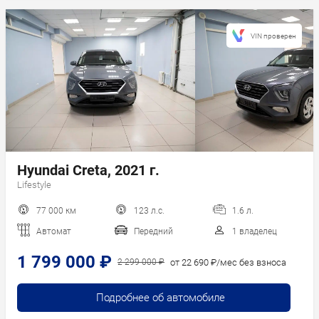
VIN проверен
Hyundai Creta, 2021 г.
Lifestyle
77 000 км
123 л.с.
1.6 л.
Автомат
Передний
1 владелец
1 799 000 ₽
от 22 690 ₽/мес без взноса
2 299 000 ₽
Подробнее об автомобиле