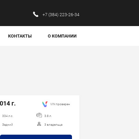
‪+7 (384) 223-26-34‬
КОНТАКТЫ
О КОМПАНИИ
м
014 г.
VIN проверен
334 л.с.
3.8 л.
Задний
3 владельца