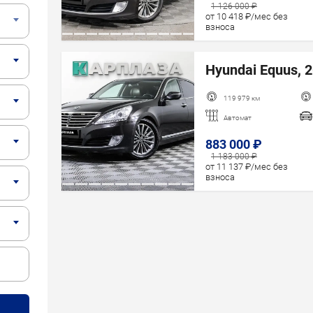
Год старше
1 126 000 ₽
от 10 418 ₽/мес без
взноса
Hyundai Equus, 2
119 979 км
Автомат
883 000 ₽
1 183 000 ₽
от 11 137 ₽/мес без
взноса