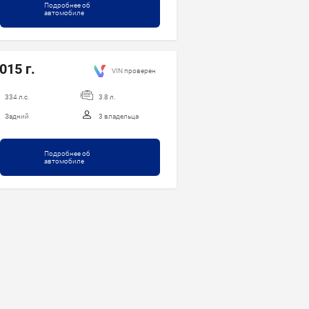
Подробнее об
автомобиле
015 г.
VIN проверен
334 л.с.
3.8 л.
Задний
3 владельца
Подробнее об
автомобиле