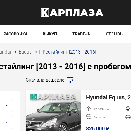
РАССРОЧКА
ВЫКУП
TRADE-IN
ОТЗЫВЫ
undai
Equus
II Рестайлинг [2013 - 2016]
естайлинг [2013 - 2016] с пробего
Сначала дешевле
Последние
поступления
Hyundai Equus, 2
Сначала дешевле
Сначала дороже
127 434 км
Пробег
Автомат
Год новее
826 000 ₽