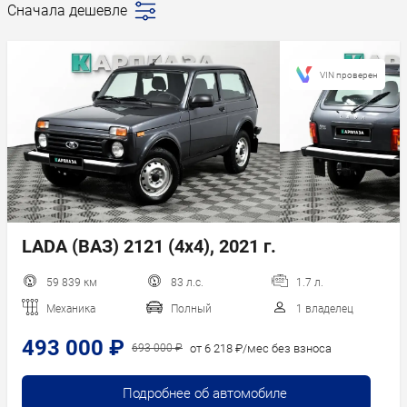
Сначала дешевле
Последние
поступления
Сначала дешевле
VIN проверен
Сначала дороже
Пробег
Год новее
Год старше
LADA (ВАЗ) 2121 (4x4), 2021 г.
59 839 км
83 л.с.
1.7 л.
Механика
Полный
1 владелец
493 000 ₽
от 6 218 ₽/мес без взноса
693 000 ₽
Подробнее об автомобиле