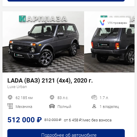
VIN проверен
LADA (ВАЗ) 2121 (4x4), 2020 г.
Luxe Urban
62 185 км
83 л.с.
1.7 л.
Механика
Полный
1 владелец
512 000 ₽
от 6 458 ₽/мес без взноса
812 000 ₽
Подробнее об автомобиле