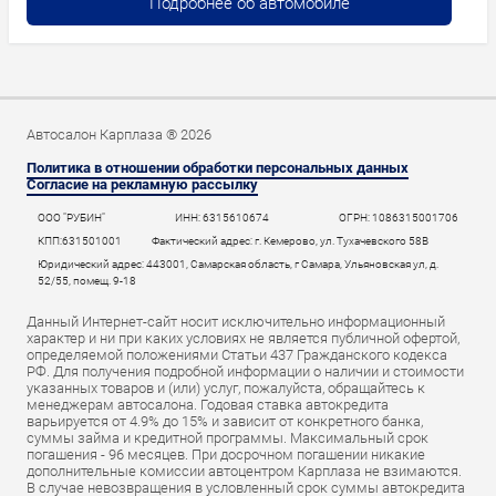
Подробнее об автомобиле
Автосалон Карплаза ® 2026
Политика в отношении обработки персональных данных
Согласие на рекламную рассылку
ООО "РУБИН"
ИНН: 6315610674
ОГРН: 1086315001706
КПП:631501001
Фактический адрес: г. Кемерово, ул. Тухачевского 58В
Юридический адрес: 443001, Самарская область, г Самара, Ульяновская ул, д.
52/55, помещ. 9-18
Данный Интернет-сайт носит исключительно информационный
характер и ни при каких условиях не является публичной офертой,
определяемой положениями Статьи 437 Гражданского кодекса
РФ. Для получения подробной информации о наличии и стоимости
указанных товаров и (или) услуг, пожалуйста, обращайтесь к
менеджерам автосалона. Годовая ставка автокредита
варьируется от 4.9% до 15% и зависит от конкретного банка,
суммы займа и кредитной программы. Максимальный срок
погашения - 96 месяцев. При досрочном погашении никакие
дополнительные комиссии автоцентром Карплаза не взимаются.
В случае невозвращения в условленный срок суммы автокредита