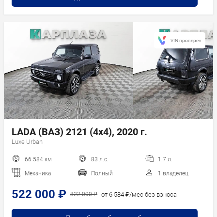
VIN проверен
LADA (ВАЗ) 2121 (4x4), 2020 г.
Luxe Urban
66 584 км
83 л.с.
1.7 л.
Механика
Полный
1 владелец
522 000 ₽
от 6 584 ₽/мес без взноса
822 000 ₽