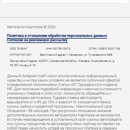
Автосалон Карплаза ® 2026
Политика в отношении обработки персональных данных
Согласие на рекламную рассылку
ООО "РУБИН"
ИНН: 6315610674
ОГРН: 1086315001706
КПП:631501001
Фактический адрес: г. Кемерово, ул. Тухачевского 58В
Юридический адрес: 443001, Самарская область, г Самара, Ульяновская ул, д.
52/55, помещ. 9-18
Данный Интернет-сайт носит исключительно информационный
характер и ни при каких условиях не является публичной офертой,
определяемой положениями Статьи 437 Гражданского кодекса
РФ. Для получения подробной информации о наличии и стоимости
указанных товаров и (или) услуг, пожалуйста, обращайтесь к
менеджерам автосалона. Годовая ставка автокредита
варьируется от 4.9% до 15% и зависит от конкретного банка,
суммы займа и кредитной программы. Максимальный срок
погашения - 96 месяцев. При досрочном погашении никакие
дополнительные комиссии автоцентром Карплаза не взимаются.
В случае невозвращения в условленный срок суммы автокредита
или суммы процентов по автокредиту банк-партнер оставляет за
собой право начислить штраф за просрочку платежа в среднем