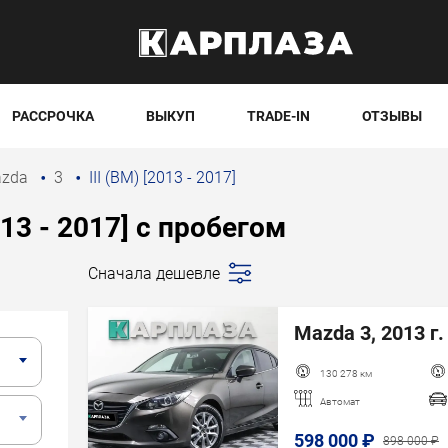
РАССРОЧКА
ВЫКУП
TRADE-IN
ОТЗЫВЫ
azda
3
III (BM) [2013 - 2017]
013 - 2017] с пробегом
Сначала дешевле
Последние
поступления
Mazda 3, 2013 г.
Сначала дешевле
Сначала дороже
130 278 км
Пробег
Автомат
Год новее
598 000 ₽
898 000 ₽