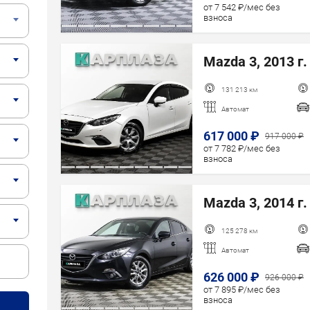
Год старше
от 7 542 ₽/мес без
взноса
Mazda 3, 2013 г.
131 213 км
Автомат
617 000 ₽
917 000 ₽
от 7 782 ₽/мес без
взноса
Mazda 3, 2014 г.
125 278 км
Автомат
626 000 ₽
926 000 ₽
от 7 895 ₽/мес без
взноса