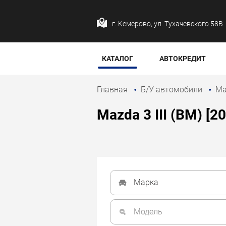
г. Кемерово, ул. Тухачевского 58В
КАТАЛОГ
АВТОКРЕДИТ
Главная
Б/У автомобили
M
Mazda 3 III (BM) [2
Марка
Модель