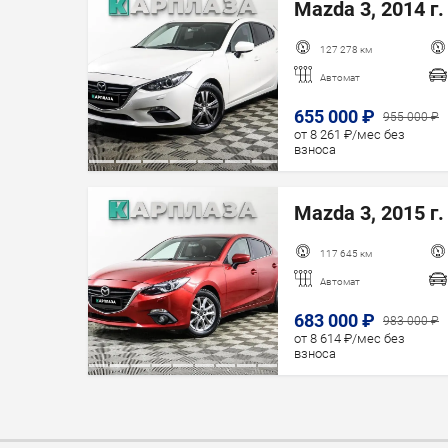
Mazda 3, 2014 г.
127 278 км
Автомат
655 000 ₽
955 000 ₽
от 8 261 ₽/мес без
взноса
Mazda 3, 2015 г.
117 645 км
Автомат
683 000 ₽
983 000 ₽
от 8 614 ₽/мес без
взноса