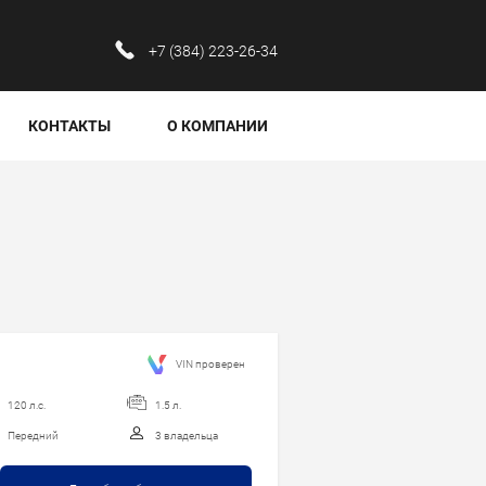
‪+7 (384) 223-26-34‬
КОНТАКТЫ
О КОМПАНИИ
VIN проверен
120 л.с.
1.5 л.
Передний
3 владельца