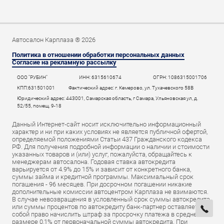
Автосалон Карплаза ® 2026
Политика в отношении обработки персональных данных
Согласие на рекламную рассылку
ООО "РУБИН"
ИНН: 6315610674
ОГРН: 1086315001706
КПП:631501001
Фактический адрес: г. Кемерово, ул. Тухачевского 58В
Юридический адрес: 443001, Самарская область, г Самара, Ульяновская ул, д.
52/55, помещ. 9-18
Данный Интернет-сайт носит исключительно информационный
характер и ни при каких условиях не является публичной офертой,
определяемой положениями Статьи 437 Гражданского кодекса
РФ. Для получения подробной информации о наличии и стоимости
указанных товаров и (или) услуг, пожалуйста, обращайтесь к
менеджерам автосалона. Годовая ставка автокредита
варьируется от 4.9% до 15% и зависит от конкретного банка,
суммы займа и кредитной программы. Максимальный срок
погашения - 96 месяцев. При досрочном погашении никакие
дополнительные комиссии автоцентром Карплаза не взимаются.
В случае невозвращения в условленный срок суммы автокредита
или суммы процентов по автокредиту банк-партнер оставляет за
собой право начислить штраф за просрочку платежа в среднем
размере 0,1% от первоначальной суммы автокредита. При