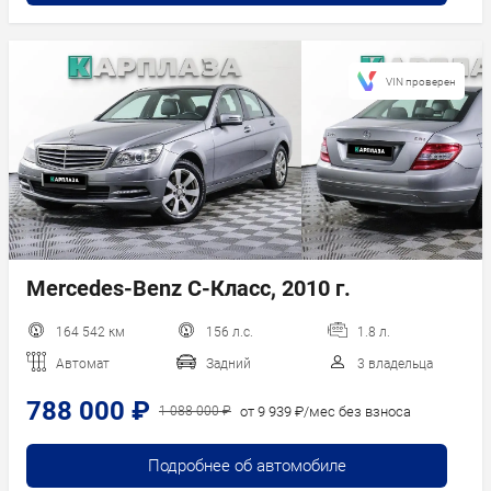
VIN проверен
Mercedes-Benz C-Класс, 2010 г.
164 542 км
156 л.с.
1.8 л.
Автомат
Задний
3 владельца
788 000 ₽
от 9 939 ₽/мес без взноса
1 088 000 ₽
Подробнее об автомобиле