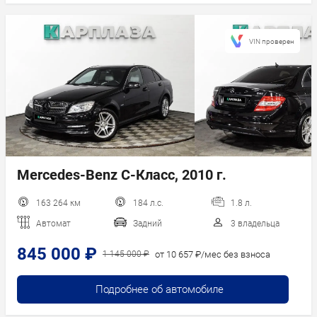
VIN проверен
Mercedes-Benz C-Класс, 2010 г.
163 264 км
184 л.с.
1.8 л.
Автомат
Задний
3 владельца
845 000 ₽
от 10 657 ₽/мес без взноса
1 145 000 ₽
Подробнее об автомобиле