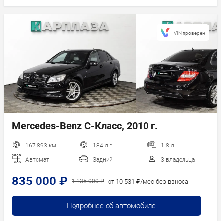
VIN проверен
Mercedes-Benz C-Класс, 2010 г.
167 893 км
184 л.с.
1.8 л.
Автомат
Задний
3 владельца
835 000 ₽
от 10 531 ₽/мес без взноса
1 135 000 ₽
Подробнее об автомобиле