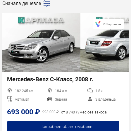
Сначала дешевле
Последние
поступления
Сначала дешевле
VIN проверен
Сначала дороже
Пробег
Год новее
Год старше
Mercedes-Benz C-Класс, 2008 г.
182 245 км
184 л.с.
1.8 л.
Автомат
Задний
3 владельца
693 000 ₽
от 8 740 ₽/мес без взноса
993 000 ₽
Подробнее об автомобиле