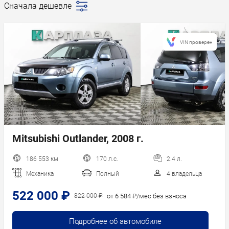
Сначала дешевле
Последние
поступления
Сначала дешевле
VIN проверен
Сначала дороже
Пробег
Год новее
Год старше
Mitsubishi Outlander, 2008 г.
186 553 км
170 л.с.
2.4 л.
Механика
Полный
4 владельца
522 000 ₽
от 6 584 ₽/мес без взноса
822 000 ₽
Подробнее об автомобиле