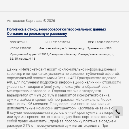
Автосалон Карплаза ® 2026
Политика в отношении обработки персональных данных
Согласие на рекламную рассылку
ООО "РУБИН"
ИНН: 6315610674
ОГРН: 1086315001706
КПП:631501001
Фактический адрес: г. Кемерово, ул. Тухачевского 58В
Юридический адрес: 443001, Самарская область, г Самара, Ульяновская ул, д.
52/55, помещ. 9-18
Данный Интернет-сайт носит исключительно информационный
характер и ни при каких условиях не является публичной офертой,
определяемой положениями Статьи 437 Гражданского кодекса
РФ. Для получения подробной информации о наличии и стоимости
указанных товаров и (или) услуг, пожалуйста, обращайтесь к
менеджерам автосалона. Годовая ставка автокредита
варьируется от 4.9% до 15% и зависит от конкретного банка,
суммы займа и кредитной программы. Максимальный срок
погашения - 96 месяцев. При досрочном погашении никакие
дополнительные комиссии автоцентром Карплаза не взимаются.
В случае невозвращения в условленный срок суммы автокредита
или суммы процентов по автокредиту банк-партнер оставляет за
собой право начислить штраф за просрочку платежа в среднем
размере 0,1% от первоначальной суммы автокредита. При