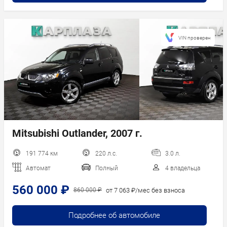
VIN проверен
Mitsubishi Outlander, 2007 г.
191 774 км
220 л.с.
3.0 л.
Автомат
Полный
4 владельца
560 000 ₽
от 7 063 ₽/мес без взноса
860 000 ₽
Подробнее об автомобиле