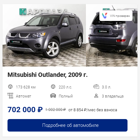
VIN проверен
Mitsubishi Outlander, 2009 г.
173 628 км
220 л.с.
3.0 л.
Автомат
Полный
3 владельца
702 000 ₽
от 8 854 ₽/мес без взноса
1 002 000 ₽
Подробнее об автомобиле