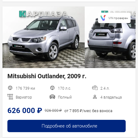
VIN проверен
Mitsubishi Outlander, 2009 г.
176 739 км
170 л.с.
2.4 л.
Вариатор
Полный
4 владельца
626 000 ₽
от 7 895 ₽/мес без взноса
926 000 ₽
Подробнее об автомобиле