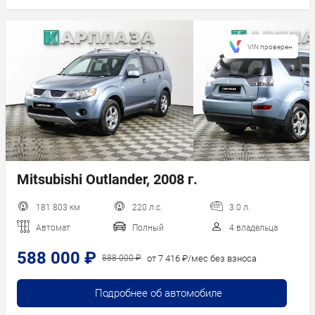
VIN проверен
Mitsubishi Outlander, 2008 г.
181 803 км
220 л.с.
3.0 л.
Автомат
Полный
4 владельца
588 000 ₽
от 7 416 ₽/мес без взноса
888 000 ₽
Подробнее об автомобиле