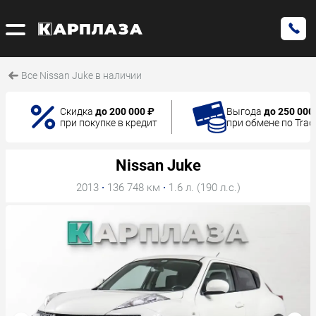
Все Nissan Juke в наличии
Скидка
до 200 000 ₽
Выгода
до 250 000
при покупке в кредит
при обмене по Trad
Nissan Juke
2013
·
136 748 км
·
1.6 л. (190 л.с.)