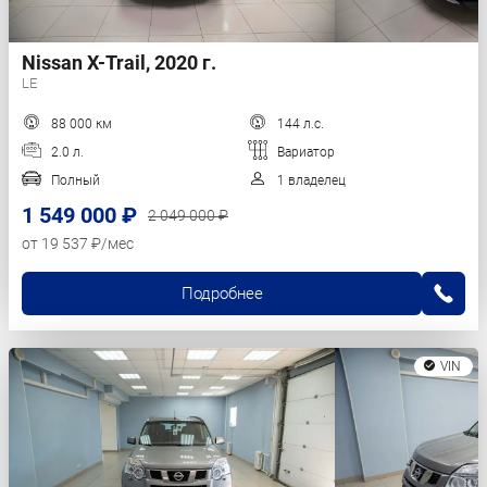
Nissan X-Trail, 2020 г.
LE
88 000 км
144 л.с.
2.0 л.
Вариатор
Полный
1 владелец
1 549 000 ₽
2 049 000 ₽
от 19 537 ₽/мес
Подробнее
VIN