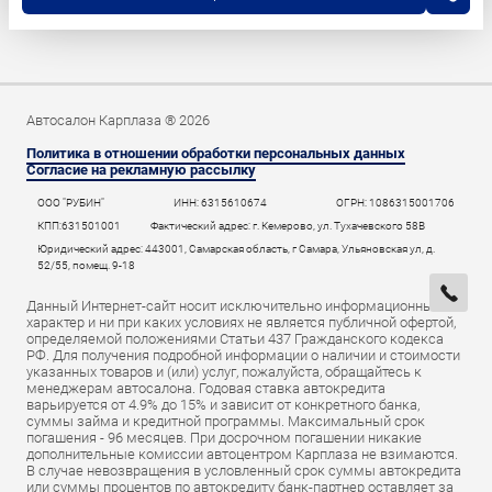
Автосалон Карплаза ® 2026
Политика в отношении обработки персональных данных
Согласие на рекламную рассылку
ООО "РУБИН"
ИНН: 6315610674
ОГРН: 1086315001706
КПП:631501001
Фактический адрес: г. Кемерово, ул. Тухачевского 58В
Юридический адрес: 443001, Самарская область, г Самара, Ульяновская ул, д.
52/55, помещ. 9-18
Данный Интернет-сайт носит исключительно информационный
характер и ни при каких условиях не является публичной офертой,
определяемой положениями Статьи 437 Гражданского кодекса
РФ. Для получения подробной информации о наличии и стоимости
указанных товаров и (или) услуг, пожалуйста, обращайтесь к
менеджерам автосалона. Годовая ставка автокредита
варьируется от 4.9% до 15% и зависит от конкретного банка,
суммы займа и кредитной программы. Максимальный срок
погашения - 96 месяцев. При досрочном погашении никакие
дополнительные комиссии автоцентром Карплаза не взимаются.
В случае невозвращения в условленный срок суммы автокредита
или суммы процентов по автокредиту банк-партнер оставляет за