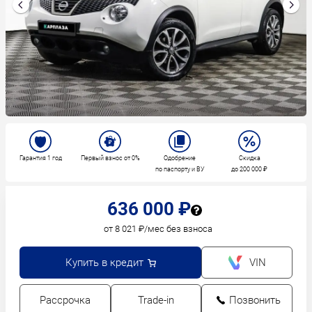
Гарантия 1 год
Первый взнос от 0%
Одобрение
Скидка
по паспорту и ВУ
до 200 000 ₽
636 000 ₽
от 8 021 ₽/мес без взноса
Купить в кредит
VIN
Рассрочка
Trade-in
Позвонить