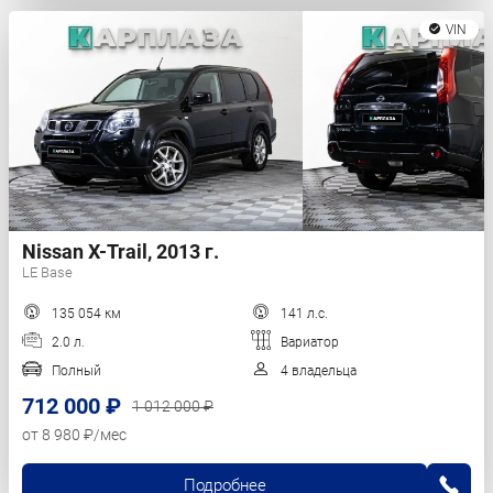
VIN
Nissan X-Trail, 2013 г.
LE Base
135 054 км
141 л.с.
2.0 л.
Вариатор
Полный
4 владельца
712 000 ₽
1 012 000 ₽
от 8 980 ₽/мес
Подробнее