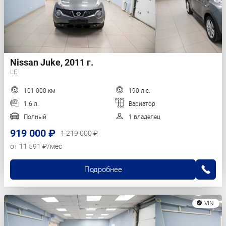
Nissan Juke, 2011 г.
LE
101 000 км
190 л.с.
1.6 л.
Вариатор
Полный
1 владелец
919 000 ₽
1 219 000 ₽
от 11 591 ₽/мес
Подробнее
VIN