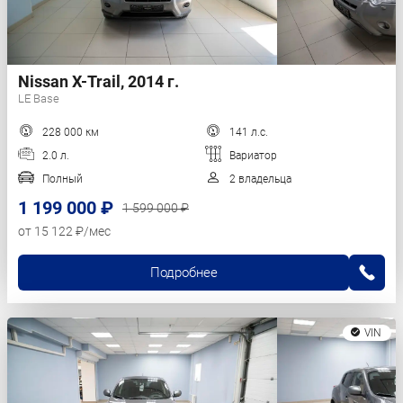
Nissan X-Trail, 2014 г.
LE Base
228 000 км
141 л.с.
2.0 л.
Вариатор
Полный
2 владельца
1 199 000 ₽
1 599 000 ₽
от 15 122 ₽/мес
Подробнее
VIN