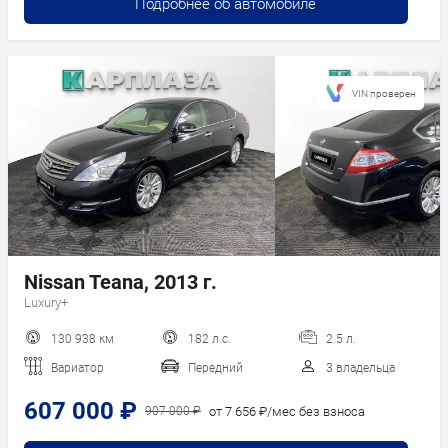
Подробнее об автомобиле
VIN проверен
Nissan Teana, 2013 г.
Luxury+
130 938 км
182 л.с.
2.5 л.
Вариатор
Передний
3 владельца
607 000 ₽
от 7 656 ₽/мес без взноса
907 000 ₽