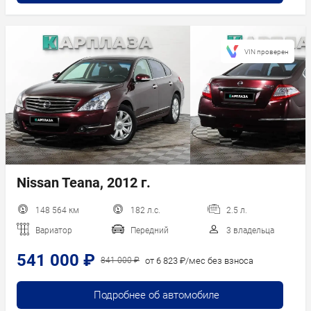
VIN проверен
Nissan Teana, 2012 г.
148 564 км
182 л.с.
2.5 л.
Вариатор
Передний
3 владельца
541 000 ₽
от 6 823 ₽/мес без взноса
841 000 ₽
Подробнее об автомобиле