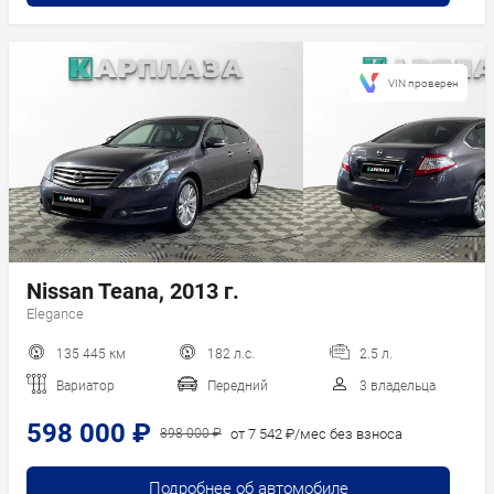
VIN проверен
Nissan Teana, 2013 г.
Elegance
135 445 км
182 л.с.
2.5 л.
Вариатор
Передний
3 владельца
598 000 ₽
от 7 542 ₽/мес без взноса
898 000 ₽
Подробнее об автомобиле