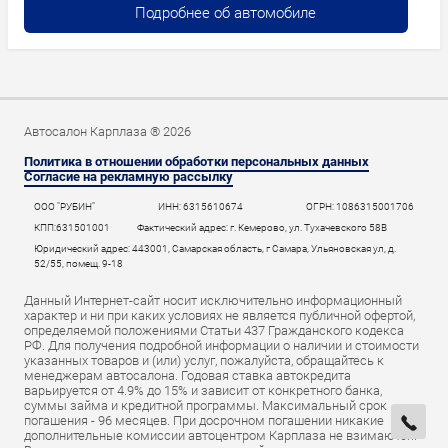
Подробнее об автомобиле
Автосалон Карплаза ® 2026
Политика в отношении обработки персональных данных
Согласие на рекламную рассылку
ООО "РУБИН"
ИНН: 6315610674
ОГРН: 1086315001706
КПП:631501001
Фактический адрес: г. Кемерово, ул. Тухачевского 58В
Юридический адрес: 443001, Самарская область, г Самара, Ульяновская ул, д.
52/55, помещ. 9-18
Данный Интернет-сайт носит исключительно информационный
характер и ни при каких условиях не является публичной офертой,
определяемой положениями Статьи 437 Гражданского кодекса
РФ. Для получения подробной информации о наличии и стоимости
указанных товаров и (или) услуг, пожалуйста, обращайтесь к
менеджерам автосалона. Годовая ставка автокредита
варьируется от 4.9% до 15% и зависит от конкретного банка,
суммы займа и кредитной программы. Максимальный срок
погашения - 96 месяцев. При досрочном погашении никакие
дополнительные комиссии автоцентром Карплаза не взимаются.