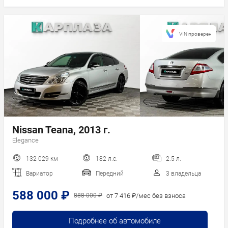
VIN проверен
Nissan Teana, 2013 г.
Elegance
132 029 км
182 л.с.
2.5 л.
Вариатор
Передний
3 владельца
588 000 ₽
от 7 416 ₽/мес без взноса
888 000 ₽
Подробнее об автомобиле