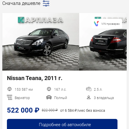
Сначала дешевле
Последние
поступления
Сначала дешевле
VIN проверен
Сначала дороже
Пробег
Год новее
Год старше
Nissan Teana, 2011 г.
153 587 км
167 л.с.
2.5 л.
Вариатор
Полный
3 владельца
522 000 ₽
от 6 584 ₽/мес без взноса
822 000 ₽
Подробнее об автомобиле