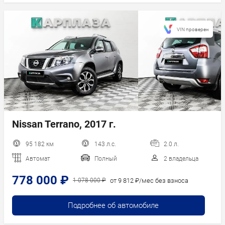
VIN проверен
Nissan Terrano, 2017 г.
95 182 км
143 л.с.
2.0 л.
Автомат
Полный
2 владельца
778 000 ₽
от 9 812 ₽/мес без взноса
1 078 000 ₽
Подробнее об автомобиле