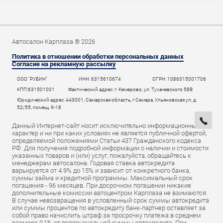
Автосалон Карплаза ® 2026
Политика в отношении обработки персональных данных
Согласие на рекламную рассылку
ООО "РУБИН"
ИНН: 6315610674
ОГРН: 1086315001706
КПП:631501001
Фактический адрес: г. Кемерово, ул. Тухачевского 58В
Юридический адрес: 443001, Самарская область, г Самара, Ульяновская ул, д.
52/55, помещ. 9-18
Данный Интернет-сайт носит исключительно информационный
характер и ни при каких условиях не является публичной офертой,
определяемой положениями Статьи 437 Гражданского кодекса
РФ. Для получения подробной информации о наличии и стоимости
указанных товаров и (или) услуг, пожалуйста, обращайтесь к
менеджерам автосалона. Годовая ставка автокредита
варьируется от 4.9% до 15% и зависит от конкретного банка,
суммы займа и кредитной программы. Максимальный срок
погашения - 96 месяцев. При досрочном погашении никакие
дополнительные комиссии автоцентром Карплаза не взимаются.
В случае невозвращения в условленный срок суммы автокредита
или суммы процентов по автокредиту банк-партнер оставляет за
собой право начислить штраф за просрочку платежа в среднем
размере 0,1% от первоначальной суммы автокредита. При