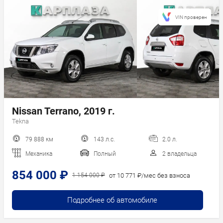
VIN проверен
Nissan Terrano, 2019 г.
Tekna
79 888 км
143 л.с.
2.0 л.
Механика
Полный
2 владельца
854 000 ₽
от 10 771 ₽/мес без взноса
1 154 000 ₽
Подробнее об автомобиле