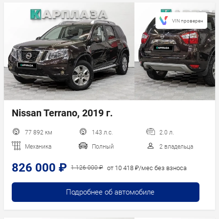
VIN проверен
Nissan Terrano, 2019 г.
77 892 км
143 л.с.
2.0 л.
Механика
Полный
2 владельца
826 000 ₽
от 10 418 ₽/мес без взноса
1 126 000 ₽
Подробнее об автомобиле