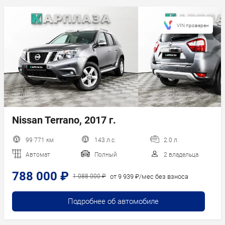
VIN проверен
Nissan Terrano, 2017 г.
99 771 км
143 л.с.
2.0 л.
Автомат
Полный
2 владельца
788 000 ₽
от 9 939 ₽/мес без взноса
1 088 000 ₽
Подробнее об автомобиле