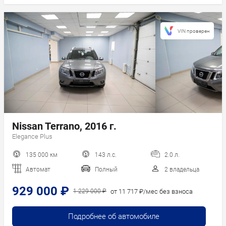
VIN проверен
Nissan Terrano, 2016 г.
Elegance Plus
135 000 км
143 л.с.
2.0 л.
Автомат
Полный
2 владельца
929 000 ₽
от 11 717 ₽/мес без взноса
1 229 000 ₽
Подробнее об автомобиле