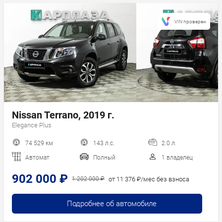
VIN проверен
Nissan Terrano, 2019 г.
Elegance Plus
74 529 км
143 л.с.
2.0 л.
Автомат
Полный
1 владелец
902 000 ₽
от 11 376 ₽/мес без взноса
1 202 000 ₽
Подробнее об автомобиле