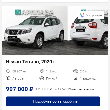
VIN проверен
Nissan Terrano, 2020 г.
68 267 км
143 л.с.
2.0 л.
Автомат
Полный
1 владелец
997 000 ₽
от 12 575 ₽/мес без взноса
1 297 000 ₽
Подробнее об автомобиле