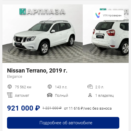
VIN проверен
Nissan Terrano, 2019 г.
Elegance
75 562 км
143 л.с.
2.0 л.
Автомат
Полный
1 владелец
921 000 ₽
от 11 616 ₽/мес без взноса
1 221 000 ₽
Подробнее об автомобиле