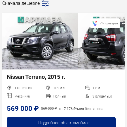
Сначала дешевле
Последние
поступления
Сначала дешевле
VIN проверен
Сначала дороже
Пробег
Год новее
Год старше
Nissan Terrano, 2015 г.
113 153 км
102 л.с.
1.6 л.
Механика
Полный
3 владельца
569 000 ₽
от 7 176 ₽/мес без взноса
869 000 ₽
Подробнее об автомобиле