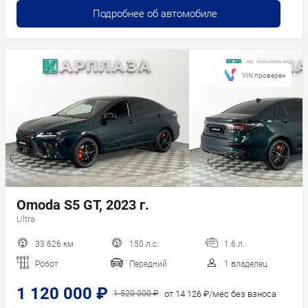
Подробнее об автомобиле
VIN проверен
Omoda S5 GT, 2023 г.
Ultra
33 626 км
150 л.с.
1.6 л.
Робот
Передний
1 владелец
1 120 000 ₽
от 14 126 ₽/мес без взноса
1 520 000 ₽