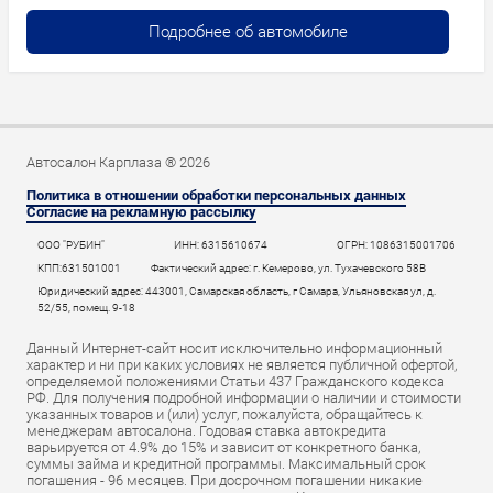
Подробнее об автомобиле
Автосалон Карплаза ® 2026
Политика в отношении обработки персональных данных
Согласие на рекламную рассылку
ООО "РУБИН"
ИНН: 6315610674
ОГРН: 1086315001706
КПП:631501001
Фактический адрес: г. Кемерово, ул. Тухачевского 58В
Юридический адрес: 443001, Самарская область, г Самара, Ульяновская ул, д.
52/55, помещ. 9-18
Данный Интернет-сайт носит исключительно информационный
характер и ни при каких условиях не является публичной офертой,
определяемой положениями Статьи 437 Гражданского кодекса
РФ. Для получения подробной информации о наличии и стоимости
указанных товаров и (или) услуг, пожалуйста, обращайтесь к
менеджерам автосалона. Годовая ставка автокредита
варьируется от 4.9% до 15% и зависит от конкретного банка,
суммы займа и кредитной программы. Максимальный срок
погашения - 96 месяцев. При досрочном погашении никакие