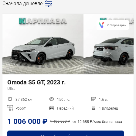
Сначала дешевле
Последние
поступления
Сначала дешевле
VIN проверен
Сначала дороже
Пробег
Год новее
Год старше
Omoda S5 GT, 2023 г.
Ultra
37 362 км
150 л.с.
1.6 л.
Робот
Передний
1 владелец
1 006 000 ₽
от 12 688 ₽/мес без взноса
1 406 000 ₽