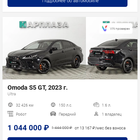
Подробнее об автомобиле
VIN проверен
Omoda S5 GT, 2023 г.
Ultra
32 426 км
150 л.с.
1.6 л.
Робот
Передний
1 владелец
1 044 000 ₽
от 13 167 ₽/мес без взноса
1 444 000 ₽