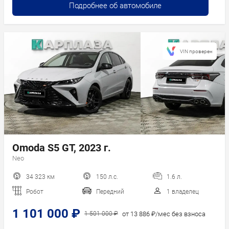
Подробнее об автомобиле
VIN проверен
Omoda S5 GT, 2023 г.
Neo
34 323 км
150 л.с.
1.6 л.
Робот
Передний
1 владелец
1 101 000 ₽
от 13 886 ₽/мес без взноса
1 501 000 ₽