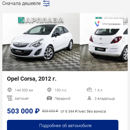
Сначала дешевле
Последние
поступления
Сначала дешевле
VIN проверен
Сначала дороже
Пробег
Год новее
Год старше
Opel Corsa, 2012 г.
144 000 км
100 л.с.
1.4 л.
Автомат
Передний
3 владельца
503 000 ₽
от 6 344 ₽/мес без взноса
803 000 ₽
Подробнее об автомобиле