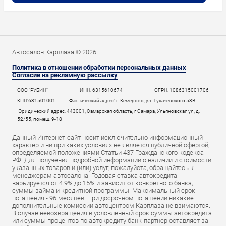
Автосалон Карплаза ® 2026
Политика в отношении обработки персональных данных
Согласие на рекламную рассылку
ООО "РУБИН"
ИНН: 6315610674
ОГРН: 1086315001706
КПП:631501001
Фактический адрес: г. Кемерово, ул. Тухачевского 58В
Юридический адрес: 443001, Самарская область, г Самара, Ульяновская ул, д.
52/55, помещ. 9-18
Данный Интернет-сайт носит исключительно информационный
характер и ни при каких условиях не является публичной офертой,
определяемой положениями Статьи 437 Гражданского кодекса
РФ. Для получения подробной информации о наличии и стоимости
указанных товаров и (или) услуг, пожалуйста, обращайтесь к
менеджерам автосалона. Годовая ставка автокредита
варьируется от 4.9% до 15% и зависит от конкретного банка,
суммы займа и кредитной программы. Максимальный срок
погашения - 96 месяцев. При досрочном погашении никакие
дополнительные комиссии автоцентром Карплаза не взимаются.
В случае невозвращения в условленный срок суммы автокредита
или суммы процентов по автокредиту банк-партнер оставляет за