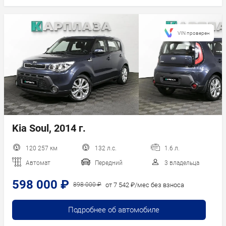
VIN проверен
Kia Soul, 2014 г.
120 257 км
132 л.с.
1.6 л.
Автомат
Передний
3 владельца
598 000 ₽
от 7 542 ₽/мес без взноса
898 000 ₽
Подробнее об автомобиле