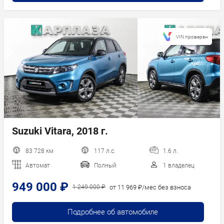
VIN проверен
Suzuki Vitara, 2018 г.
83 728 км
117 л.с.
1.6 л.
Автомат
Полный
1 владелец
949 000 ₽
от 11 969 ₽/мес без взноса
1 249 000 ₽
Подробнее об автомобиле