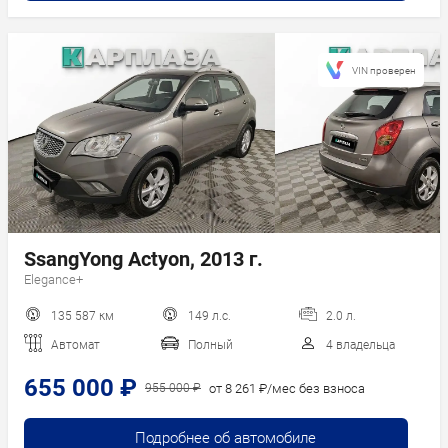
VIN проверен
SsangYong Actyon, 2013 г.
Elegance+
135 587 км
149 л.с.
2.0 л.
Автомат
Полный
4 владельца
655 000 ₽
от 8 261 ₽/мес без взноса
955 000 ₽
Подробнее об автомобиле