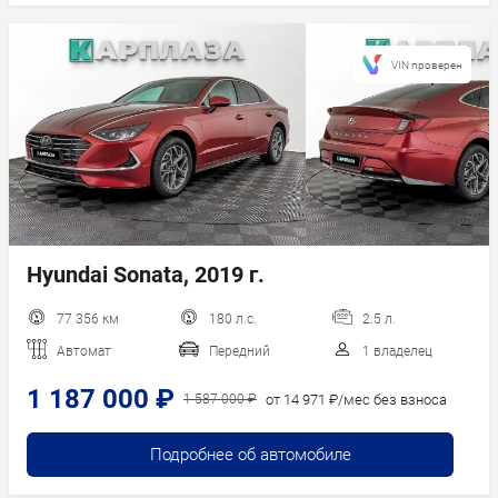
VIN проверен
Hyundai Sonata, 2019 г.
77 356 км
180 л.с.
2.5 л.
Автомат
Передний
1 владелец
1 187 000 ₽
от 14 971 ₽/мес без взноса
1 587 000 ₽
Подробнее об автомобиле