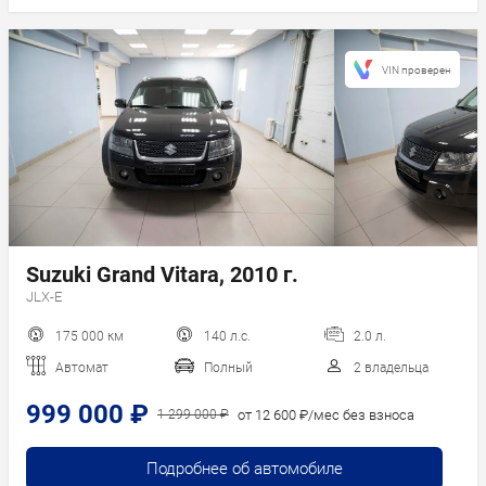
VIN проверен
Suzuki Grand Vitara, 2010 г.
JLX-E
175 000 км
140 л.с.
2.0 л.
Автомат
Полный
2 владельца
999 000 ₽
от 12 600 ₽/мес без взноса
1 299 000 ₽
Подробнее об автомобиле