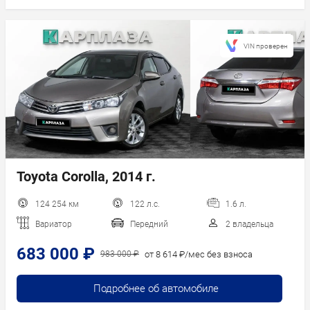
VIN проверен
Toyota Corolla, 2014 г.
124 254 км
122 л.с.
1.6 л.
Вариатор
Передний
2 владельца
683 000 ₽
от 8 614 ₽/мес без взноса
983 000 ₽
Подробнее об автомобиле