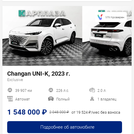
VIN проверен
Changan UNI-K, 2023 г.
Exclusive
39 907 км
226 л.с.
2.0 л.
Автомат
Полный
1 владелец
1 548 000 ₽
от 19 524 ₽/мес без взноса
2 048 000 ₽
Подробнее об автомобиле