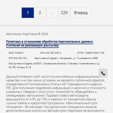
1
2
...
229
Вперед
Автосалон Карплаза ® 2026
Политика в отношении обработки персональных данных
Согласие на рекламную рассылку
ООО "РУБИН"
ИНН: 6315610674
ОГРН: 1086315001706
КПП:631501001
Фактический адрес: г. Кемерово, ул. Тухачевского 58В
Юридический адрес: 443001, Самарская область, г Самара, Ульяновская ул, д.
52/55, помещ. 9-18
Данный Интернет-сайт носит исключительно информационный
характер и ни при каких условиях не является публичной офертой,
определяемой положениями Статьи 437 Гражданского кодекса
РФ. Для получения подробной информации о наличии и стоимости
указанных товаров и (или) услуг, пожалуйста, обращайтесь к
менеджерам автосалона. Годовая ставка автокредита
варьируется от 4.9% до 15% и зависит от конкретного банка,
суммы займа и кредитной программы. Максимальный срок
погашения - 96 месяцев. При досрочном погашении никакие
дополнительные комиссии автоцентром Карплаза не взимаются.