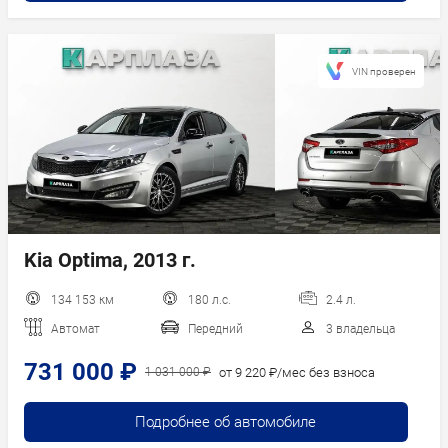
VIN проверен
Kia Optima, 2013 г.
134 153 км
180 л.с.
2.4 л.
Автомат
Передний
3 владельца
731 000 ₽
от 9 220 ₽/мес без взноса
1 031 000 ₽
Подробнее об автомобиле