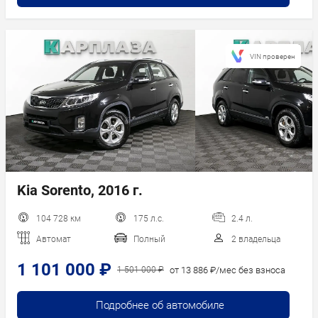
VIN проверен
Kia Sorento, 2016 г.
104 728 км
175 л.с.
2.4 л.
Автомат
Полный
2 владельца
1 101 000 ₽
от 13 886 ₽/мес без взноса
1 501 000 ₽
Подробнее об автомобиле