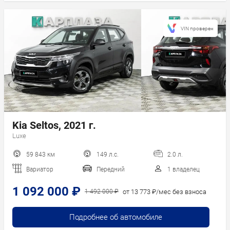
VIN проверен
Kia Seltos, 2021 г.
Luxe
59 843 км
149 л.с.
2.0 л.
Вариатор
Передний
1 владелец
1 092 000 ₽
от 13 773 ₽/мес без взноса
1 492 000 ₽
Подробнее об автомобиле