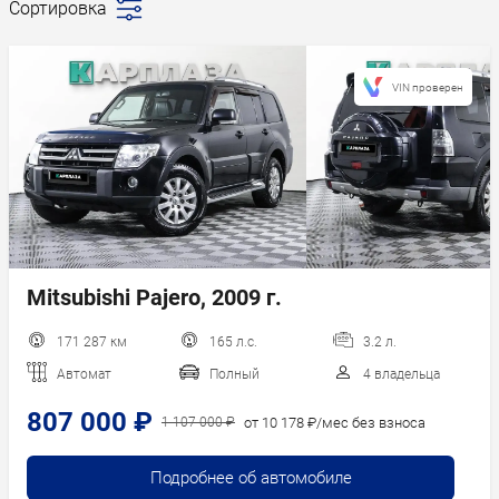
Сортировка
Последние
поступления
Сначала
VIN проверен
дешевле
Сначала
дороже
Пробег
Год новее
Год старше
Mitsubishi Pajero, 2009 г.
171 287 км
165 л.с.
3.2 л.
Автомат
Полный
4 владельца
807 000 ₽
от 10 178 ₽/мес без взноса
1 107 000 ₽
Подробнее об автомобиле