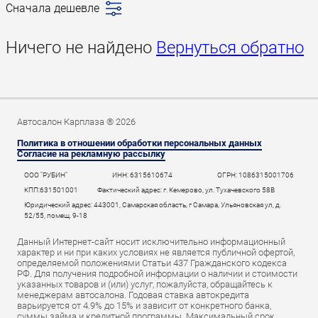
Сначала дешевле
Последние
поступления
Ничего не найдено
Вернуться обратно
Сначала дешевле
Сначала дороже
Пробег
Год новее
Автосалон Карплаза ® 2026
Год старше
Политика в отношении обработки персональных данных
Согласие на рекламную рассылку
ООО "РУБИН"
ИНН: 6315610674
ОГРН: 1086315001706
КПП:631501001
Фактический адрес: г. Кемерово, ул. Тухачевского 58В
Юридический адрес: 443001, Самарская область, г Самара, Ульяновская ул, д.
52/55, помещ. 9-18
Данный Интернет-сайт носит исключительно информационный
характер и ни при каких условиях не является публичной офертой,
определяемой положениями Статьи 437 Гражданского кодекса
РФ. Для получения подробной информации о наличии и стоимости
указанных товаров и (или) услуг, пожалуйста, обращайтесь к
менеджерам автосалона. Годовая ставка автокредита
варьируется от 4.9% до 15% и зависит от конкретного банка,
суммы займа и кредитной программы. Максимальный срок