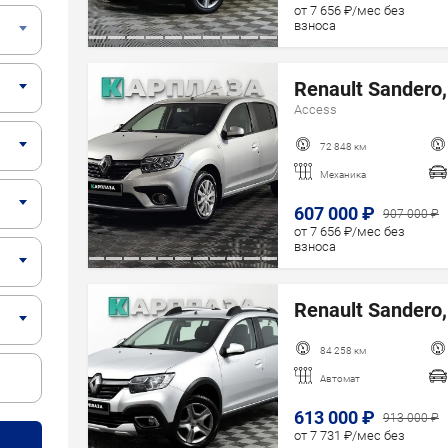
Год старше
от 7 656 ₽/мес без
взноса
Renault Sandero,
Access
72 848 км
Механика
607 000 ₽
907 000 ₽
от 7 656 ₽/мес без
взноса
Renault Sandero,
84 258 км
Автомат
613 000 ₽
913 000 ₽
от 7 731 ₽/мес без