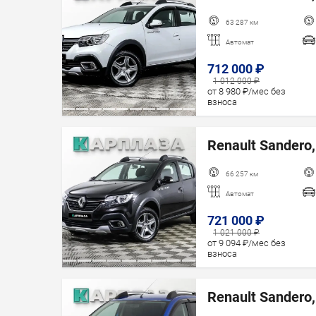
63 287 км
Автомат
712 000 ₽
1 012 000 ₽
от 8 980 ₽/мес без
взноса
Renault Sandero,
66 257 км
Автомат
721 000 ₽
1 021 000 ₽
от 9 094 ₽/мес без
взноса
Renault Sandero,