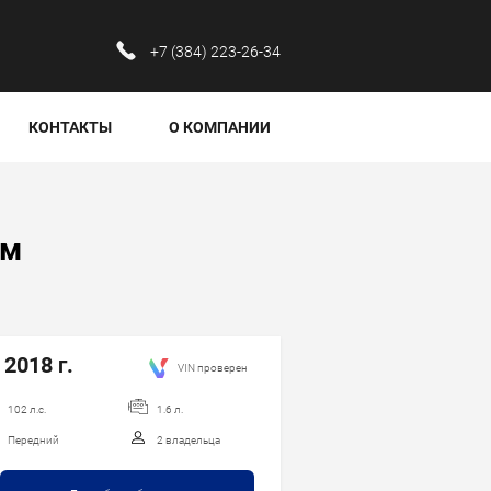
‪+7 (384) 223-26-34‬
КОНТАКТЫ
О КОМПАНИИ
ом
 2018 г.
VIN проверен
102 л.с.
1.6 л.
Передний
2 владельца