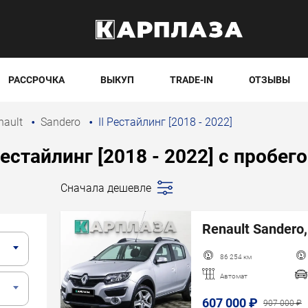
РАССРОЧКА
ВЫКУП
TRADE-IN
ОТЗЫВЫ
nault
Sandero
II Рестайлинг [2018 - 2022]
Рестайлинг [2018 - 2022] с пробег
Сначала дешевле
Последние
поступления
Renault Sandero,
Сначала дешевле
Сначала дороже
86 254 км
Пробег
Автомат
Год новее
607 000 ₽
907 000 ₽