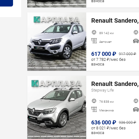
взноса
Renault Sandero,
89 142 км
Автомат
617 000 ₽
917 000 ₽
от 7 782 ₽/мес без
взноса
Renault Sandero,
Stepway Life
76 838 км
Механика
636 000 ₽
936 000 ₽
от 8 021 ₽/мес без
взноса