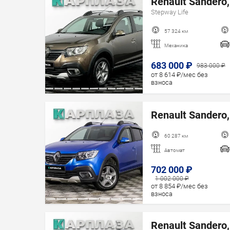
Renault Sandero,
Stepway Life
57 324 км
Механика
683 000 ₽
983 000 ₽
от 8 614 ₽/мес без
взноса
Renault Sandero,
60 287 км
Автомат
702 000 ₽
1 002 000 ₽
от 8 854 ₽/мес без
взноса
Renault Sandero,