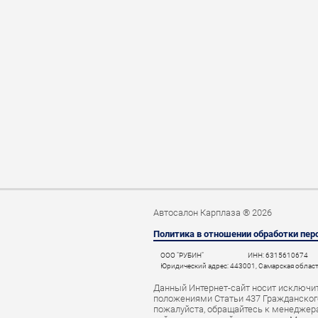
Автосалон Карплаза ® 2026
Политика в отношении обработки пе
ООО "РУБИН"
ИНН: 6315610674
Юридический адрес: 443001, Самарская область,
Данный Интернет-сайт носит исключит
положениями Статьи 437 Гражданского
пожалуйста, обращайтесь к менеджерам