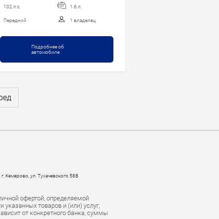
102 л.с.
1.6 л.
Передний
1 владелец
Подробнее об
автомобиле
ред
 г. Кемерово, ул. Тухачевского 58В
личной офертой, определяемой
указанных товаров и (или) услуг,
зависит от конкретного банка, суммы