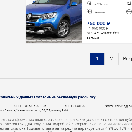
57 257 км
Автомат
750 000 ₽
1 050 000 ₽
от 9 459 ₽/мес без
взноса
1
2
Впе
рсональных данных
Согласие на рекламную рассылку
ОГРН: 1086315001706
КПП:631501001
Фактический адрес:
 г Самара, Ульяновская ул, д. 52/55, помещ. 9-18
ельно информационный характер и ни при каких условиях не является пуб
 кодекса РФ. Для получения подробной информации о наличии и стоимости 
 автосалона. Годовая ставка автокредита варьируется от 4.9% до 15% и 