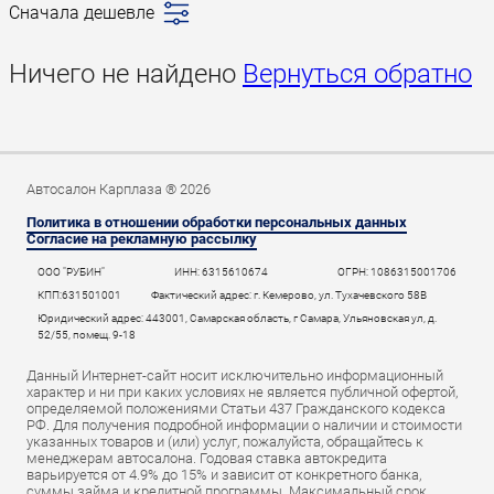
Сначала дешевле
Последние
поступления
Ничего не найдено
Вернуться обратно
Сначала дешевле
Сначала дороже
Пробег
Год новее
Автосалон Карплаза ® 2026
Год старше
Политика в отношении обработки персональных данных
Согласие на рекламную рассылку
ООО "РУБИН"
ИНН: 6315610674
ОГРН: 1086315001706
КПП:631501001
Фактический адрес: г. Кемерово, ул. Тухачевского 58В
Юридический адрес: 443001, Самарская область, г Самара, Ульяновская ул, д.
52/55, помещ. 9-18
Данный Интернет-сайт носит исключительно информационный
характер и ни при каких условиях не является публичной офертой,
определяемой положениями Статьи 437 Гражданского кодекса
РФ. Для получения подробной информации о наличии и стоимости
указанных товаров и (или) услуг, пожалуйста, обращайтесь к
менеджерам автосалона. Годовая ставка автокредита
варьируется от 4.9% до 15% и зависит от конкретного банка,
суммы займа и кредитной программы. Максимальный срок