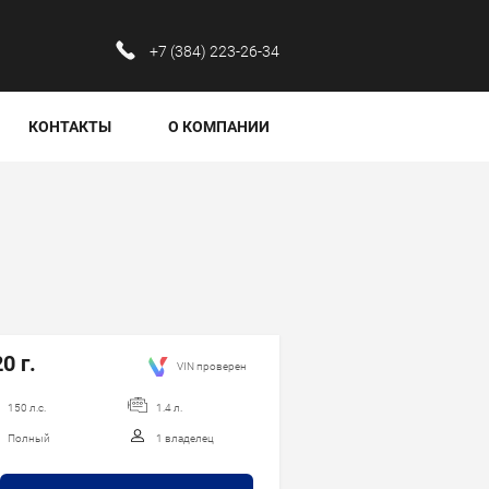
‪+7 (384) 223-26-34‬
КОНТАКТЫ
О КОМПАНИИ
0 г.
VIN проверен
150 л.с.
1.4 л.
Полный
1 владелец