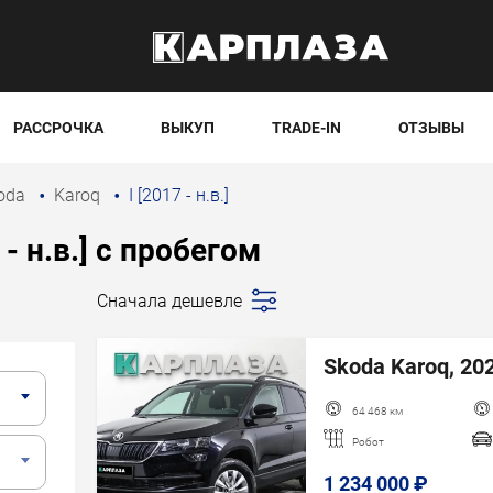
РАССРОЧКА
ВЫКУП
TRADE-IN
ОТЗЫВЫ
oda
Karoq
I [2017 - н.в.]
 - н.в.] с пробегом
Сначала дешевле
Последние
поступления
Skoda Karoq, 202
Сначала дешевле
Сначала дороже
64 468 км
Пробег
Робот
Год новее
1 234 000 ₽