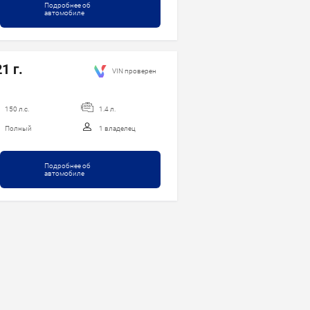
Подробнее об
автомобиле
1 г.
VIN проверен
150 л.с.
1.4 л.
Полный
1 владелец
Подробнее об
автомобиле