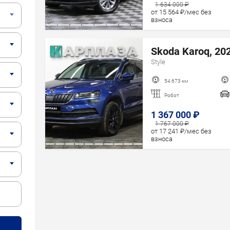
Год старше
1 634 000 ₽
от 15 564 ₽/мес без
взноса
Skoda Karoq, 202
Style
54 673 км
Робот
1 367 000 ₽
1 767 000 ₽
от 17 241 ₽/мес без
взноса