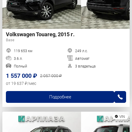
Volkswagen Touareg, 2015 г.
Base
119 653 км
249 л.с.
3.6 л.
Автомат
Полный
3 владельца
1 557 000 ₽
2 057 000 ₽
от 19 637 ₽/мес
Подробнее
VIN