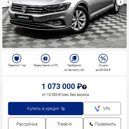
Гарантия 1 год
Первый взнос от 0%
Одобрение
Скидка
по паспорту и ВУ
до 200 000 ₽
1 073 000 ₽
от 13 533 ₽/мес без взноса
Купить в кредит
VIN
Рассрочка
Trade-in
Позвонить