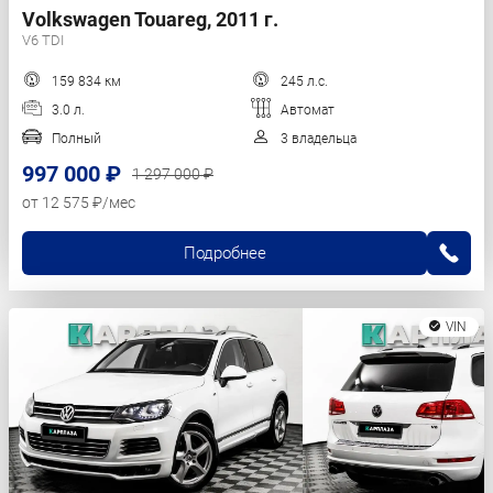
Volkswagen Touareg, 2011 г.
V6 TDI
159 834 км
245 л.с.
3.0 л.
Автомат
Полный
3 владельца
997 000 ₽
1 297 000 ₽
от 12 575 ₽/мес
Подробнее
VIN