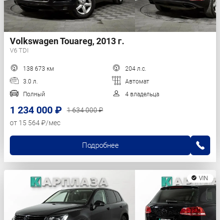
Volkswagen Touareg, 2013 г.
V6 TDI
138 673 км
204 л.с.
3.0 л.
Автомат
Полный
4 владельца
1 234 000 ₽
1 634 000 ₽
от 15 564 ₽/мес
Подробнее
VIN