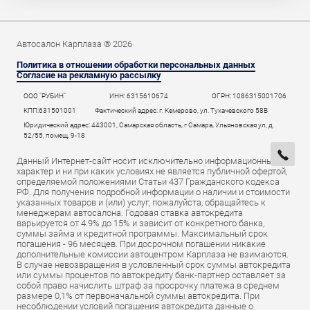
Автосалон Карплаза ® 2026
Политика в отношении обработки персональных данных
Согласие на рекламную рассылку
ООО "РУБИН"
ИНН: 6315610674
ОГРН: 1086315001706
КПП:631501001
Фактический адрес: г. Кемерово, ул. Тухачевского 58В
Юридический адрес: 443001, Самарская область, г Самара, Ульяновская ул, д.
52/55, помещ. 9-18
Данный Интернет-сайт носит исключительно информационный
характер и ни при каких условиях не является публичной офертой,
определяемой положениями Статьи 437 Гражданского кодекса
РФ. Для получения подробной информации о наличии и стоимости
указанных товаров и (или) услуг, пожалуйста, обращайтесь к
менеджерам автосалона. Годовая ставка автокредита
варьируется от 4.9% до 15% и зависит от конкретного банка,
суммы займа и кредитной программы. Максимальный срок
погашения - 96 месяцев. При досрочном погашении никакие
дополнительные комиссии автоцентром Карплаза не взимаются.
В случае невозвращения в условленный срок суммы автокредита
или суммы процентов по автокредиту банк-партнер оставляет за
собой право начислить штраф за просрочку платежа в среднем
размере 0,1% от первоначальной суммы автокредита. При
несоблюдении условий погашения автокредита данные о