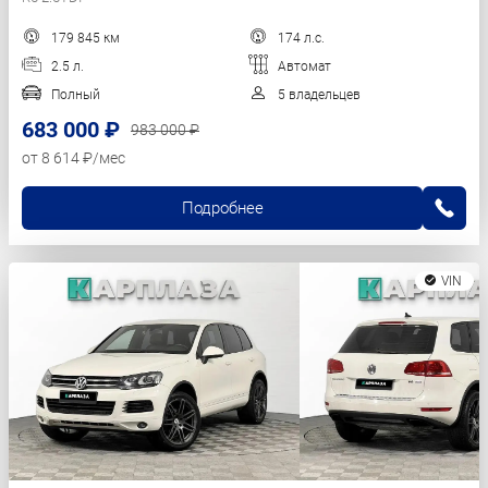
179 845 км
174 л.с.
2.5 л.
Автомат
Полный
5 владельцев
683 000 ₽
983 000 ₽
от 8 614 ₽/мес
Подробнее
VIN