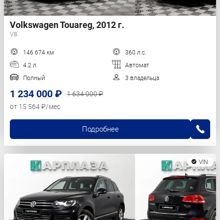
Volkswagen Touareg, 2012 г.
V8
146 674 км
360 л.с.
4.2 л.
Автомат
Полный
3 владельца
1 234 000 ₽
1 634 000 ₽
от 15 564 ₽/мес
Подробнее
VIN