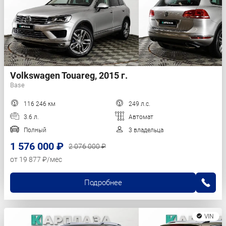
Volkswagen Touareg, 2015 г.
Base
116 246 км
249 л.с.
3.6 л.
Автомат
Полный
3 владельца
1 576 000 ₽
2 076 000 ₽
от 19 877 ₽/мес
Подробнее
VIN