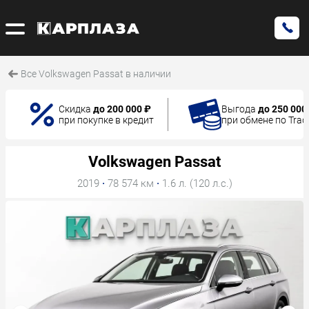
Все Volkswagen Passat в наличии
Скидка
до 200 000 ₽
Выгода
до 250 000
при покупке в кредит
при обмене по Trad
Volkswagen Passat
2019
·
78 574 км
·
1.6 л. (120 л.с.)