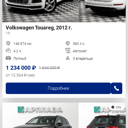
Volkswagen Touareg, 2012 г.
V8
146 674 км
360 л.с.
4.2 л.
Автомат
Полный
3 владельца
1 234 000 ₽
1 634 000 ₽
от 15 564 ₽/мес
Подробнее
VIN