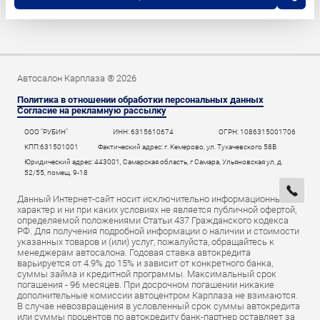
Автосалон Карплаза ® 2026
Политика в отношении обработки персональных данных
Согласие на рекламную рассылку
ООО "РУБИН"
ИНН: 6315610674
ОГРН: 1086315001706
КПП:631501001
Фактический адрес: г. Кемерово, ул. Тухачевского 58В
Юридический адрес: 443001, Самарская область, г Самара, Ульяновская ул, д.
52/55, помещ. 9-18
Данный Интернет-сайт носит исключительно информационный
характер и ни при каких условиях не является публичной офертой,
определяемой положениями Статьи 437 Гражданского кодекса
РФ. Для получения подробной информации о наличии и стоимости
указанных товаров и (или) услуг, пожалуйста, обращайтесь к
менеджерам автосалона. Годовая ставка автокредита
варьируется от 4.9% до 15% и зависит от конкретного банка,
суммы займа и кредитной программы. Максимальный срок
погашения - 96 месяцев. При досрочном погашении никакие
дополнительные комиссии автоцентром Карплаза не взимаются.
В случае невозвращения в условленный срок суммы автокредита
или суммы процентов по автокредиту банк-партнер оставляет за