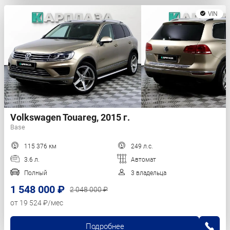
VIN
Volkswagen Touareg, 2015 г.
Base
115 376 км
249 л.с.
3.6 л.
Автомат
Полный
3 владельца
1 548 000 ₽
2 048 000 ₽
от 19 524 ₽/мес
Подробнее