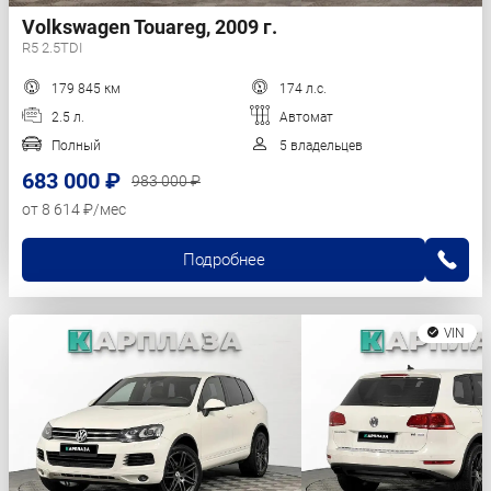
Volkswagen Touareg, 2009 г.
R5 2.5TDI
179 845 км
174 л.с.
2.5 л.
Автомат
Полный
5 владельцев
683 000 ₽
983 000 ₽
от 8 614 ₽/мес
Подробнее
VIN