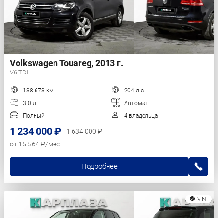
Volkswagen Touareg, 2013 г.
V6 TDI
138 673 км
204 л.с.
3.0 л.
Автомат
Полный
4 владельца
1 234 000 ₽
1 634 000 ₽
от 15 564 ₽/мес
Подробнее
VIN