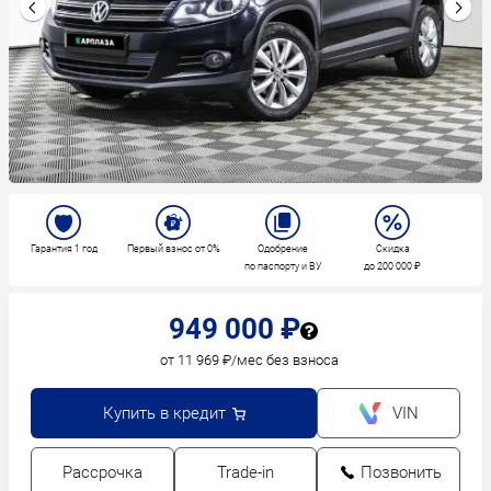
Гарантия 1 год
Первый взнос от 0%
Одобрение
Скидка
по паспорту и ВУ
до 200 000 ₽
949 000 ₽
от 11 969 ₽/мес без взноса
Купить в кредит
VIN
Рассрочка
Trade-in
Позвонить