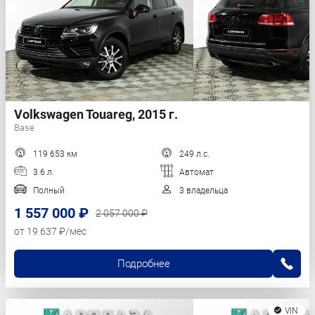
Volkswagen Touareg, 2015 г.
Base
119 653 км
249 л.с.
3.6 л.
Автомат
Полный
3 владельца
1 557 000 ₽
2 057 000 ₽
от 19 637 ₽/мес
Подробнее
VIN