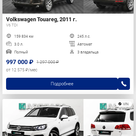
Volkswagen Touareg, 2011 г.
V6 TDI
159 834 км
245 л.с.
3.0 л.
Автомат
Полный
3 владельца
997 000 ₽
1 297 000 ₽
от 12 575 ₽/мес
Подробнее
VIN