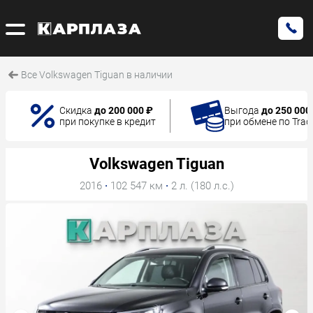
Все Volkswagen Tiguan в наличии
Скидка
до 200 000 ₽
Выгода
до 250 000
при покупке в кредит
при обмене по Trad
Volkswagen Tiguan
2016
·
102 547 км
·
2 л. (180 л.с.)